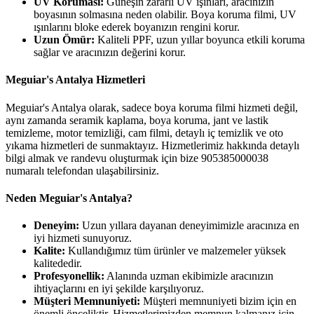
UV Koruması:
Güneşin zararlı UV ışınları, aracınızın
boyasının solmasına neden olabilir. Boya koruma filmi, UV
ışınlarını bloke ederek boyanızın rengini korur.
Uzun Ömür:
Kaliteli PPF, uzun yıllar boyunca etkili koruma
sağlar ve aracınızın değerini korur.
Meguiar's Antalya Hizmetleri
Meguiar's Antalya olarak, sadece boya koruma filmi hizmeti değil,
aynı zamanda seramik kaplama, boya koruma, jant ve lastik
temizleme, motor temizliği, cam filmi, detaylı iç temizlik ve oto
yıkama hizmetleri de sunmaktayız. Hizmetlerimiz hakkında detaylı
bilgi almak ve randevu oluşturmak için bize 905385000038
numaralı telefondan ulaşabilirsiniz.
Neden Meguiar's Antalya?
Deneyim:
Uzun yıllara dayanan deneyimimizle aracınıza en
iyi hizmeti sunuyoruz.
Kalite:
Kullandığımız tüm ürünler ve malzemeler yüksek
kalitededir.
Profesyonellik:
Alanında uzman ekibimizle aracınızın
ihtiyaçlarını en iyi şekilde karşılıyoruz.
Müşteri Memnuniyeti:
Müşteri memnuniyeti bizim için en
önemli önceliktir. Hizmetlerimizden memnun kalmanız için