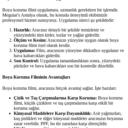
Boya koruma filmi uygulaması, uzmanlık gerektiren bir işlemdir.
Meguiar's Antalya olarak, bu konuda deneyimli ekibimizle
profesyonel hizmet sunuyoruz. Uygulama süreci şu şekildedir:
Hazırlık:
Aracınız detaylı bir şekilde temizlenir ve
yüzeyindeki tüm kirler, tozlar ve yağlar giderilir.
Ölçüm ve Kesim:
Aracınızın yüzeyine uygun olarak boya
koruma filmi özel olarak kesilir.
Uygulama:
Film, aracınızın yüzeyine dikkatlice uygulanır ve
hava kabarcıkları giderilir.
Son Kontrol:
Uygulama tamamlandıktan sonra, yüzeydeki
pürüzler ve hava kabarcıkları son bir kontrolle düzeltilir.
Boya Koruma Filminin Avantajları
Boya koruma filmi, aracınıza birçok avantaj sağlar. İşte bazıları:
Çizik ve Taş Çarpmalarına Karşı Koruma:
Boya koruma
filmi, küçük çiziklere ve taş çarpmalarına karşı etkili bir
koruma sağlar.
Kimyasal Maddelere Karşı Dayanıklılık:
Asit yağmurları,
kuş pislikleri ve diğer kimyasal maddeler aracınızın boyasına
zarar verebilir. PPF, bu tür zararlara karşı dirençlidir.