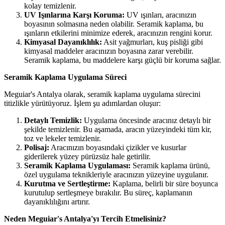
kolay temizlenir.
UV Işınlarına Karşı Koruma:
UV ışınları, aracınızın
boyasının solmasına neden olabilir. Seramik kaplama, bu
ışınların etkilerini minimize ederek, aracınızın rengini korur.
Kimyasal Dayanıklılık:
Asit yağmurları, kuş pisliği gibi
kimyasal maddeler aracınızın boyasına zarar verebilir.
Seramik kaplama, bu maddelere karşı güçlü bir koruma sağlar.
Seramik Kaplama Uygulama Süreci
Meguiar's Antalya olarak, seramik kaplama uygulama sürecini
titizlikle yürütüyoruz. İşlem şu adımlardan oluşur:
Detaylı Temizlik:
Uygulama öncesinde aracınız detaylı bir
şekilde temizlenir. Bu aşamada, aracın yüzeyindeki tüm kir,
toz ve lekeler temizlenir.
Polisaj:
Aracınızın boyasındaki çizikler ve kusurlar
giderilerek yüzey pürüzsüz hale getirilir.
Seramik Kaplama Uygulaması:
Seramik kaplama ürünü,
özel uygulama teknikleriyle aracınızın yüzeyine uygulanır.
Kurutma ve Sertleştirme:
Kaplama, belirli bir süre boyunca
kurutulup sertleşmeye bırakılır. Bu süreç, kaplamanın
dayanıklılığını artırır.
Neden Meguiar's Antalya'yı Tercih Etmelisiniz?