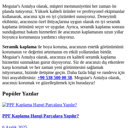
Meguiar's Antalya olarak, müşteri memnuniyetini her zaman ön
planda tutuyoruz. Yüksek kaliteli ürünler ve profesyonel ekipmanlar
kullanarak, aracınız için en iyi çözümleri sunuyoruz. Deneyimli
ekibimiz, aracınızın özel ihtiyaçlarına uygun olarak en iyi seramik
kaplama ürününü seçer ve uygular. Ayrıca, seramik kaplama sonrası
sunduğumuz bakım hizmetleri ile aracınızın kaplamasını uzun yıllar
boyunca korumanıza yardımcı oluyoruz.
Seramik kaplama
ile boya koruma, aracınızın estetik görünümünü
korumanın ve değerini artırmanın en etkili yollarından biridir.
Meguiar's Antalya olarak, aracınıza en kaliteli seramik kaplama
hizmetini sunmaktan gurur duyuyoruz. Siz de aracınızı dış etkenlere
karşı korumak ve her zaman yeni görünmesini sağlamak
istiyorsanız, bizimle iletişime geçin. Daha fazla bilgi ve randevu için
bizi arayabilirsiniz:
+90 538 500 00 38
. Meguiar's Antalya olarak,
aracınızı korumak ve güzelleştirmek için buradayız!
Popüler Yazılar
PPF Kaplama Hangi Parçalara Yapılır?
6 Aralık 2025