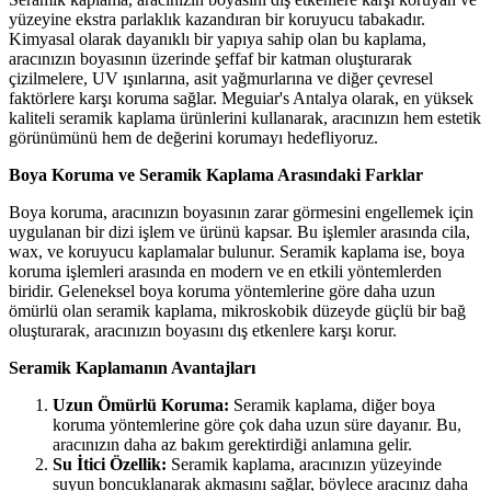
yüzeyine ekstra parlaklık kazandıran bir koruyucu tabakadır.
Kimyasal olarak dayanıklı bir yapıya sahip olan bu kaplama,
aracınızın boyasının üzerinde şeffaf bir katman oluşturarak
çizilmelere, UV ışınlarına, asit yağmurlarına ve diğer çevresel
faktörlere karşı koruma sağlar. Meguiar's Antalya olarak, en yüksek
kaliteli seramik kaplama ürünlerini kullanarak, aracınızın hem estetik
görünümünü hem de değerini korumayı hedefliyoruz.
Boya Koruma ve Seramik Kaplama Arasındaki Farklar
Boya koruma, aracınızın boyasının zarar görmesini engellemek için
uygulanan bir dizi işlem ve ürünü kapsar. Bu işlemler arasında cila,
wax, ve koruyucu kaplamalar bulunur. Seramik kaplama ise, boya
koruma işlemleri arasında en modern ve en etkili yöntemlerden
biridir. Geleneksel boya koruma yöntemlerine göre daha uzun
ömürlü olan seramik kaplama, mikroskobik düzeyde güçlü bir bağ
oluşturarak, aracınızın boyasını dış etkenlere karşı korur.
Seramik Kaplamanın Avantajları
Uzun Ömürlü Koruma:
Seramik kaplama, diğer boya
koruma yöntemlerine göre çok daha uzun süre dayanır. Bu,
aracınızın daha az bakım gerektirdiği anlamına gelir.
Su İtici Özellik:
Seramik kaplama, aracınızın yüzeyinde
suyun boncuklanarak akmasını sağlar, böylece aracınız daha