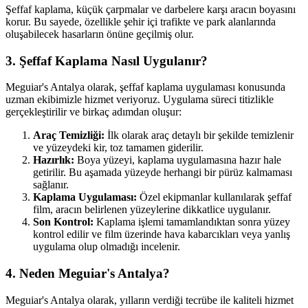
Şeffaf kaplama, küçük çarpmalar ve darbelere karşı aracın boyasını
korur. Bu sayede, özellikle şehir içi trafikte ve park alanlarında
oluşabilecek hasarların önüne geçilmiş olur.
3. Şeffaf Kaplama Nasıl Uygulanır?
Meguiar's Antalya olarak, şeffaf kaplama uygulaması konusunda
uzman ekibimizle hizmet veriyoruz. Uygulama süreci titizlikle
gerçekleştirilir ve birkaç adımdan oluşur:
Araç Temizliği:
İlk olarak araç detaylı bir şekilde temizlenir
ve yüzeydeki kir, toz tamamen giderilir.
Hazırlık:
Boya yüzeyi, kaplama uygulamasına hazır hale
getirilir. Bu aşamada yüzeyde herhangi bir pürüz kalmaması
sağlanır.
Kaplama Uygulaması:
Özel ekipmanlar kullanılarak şeffaf
film, aracın belirlenen yüzeylerine dikkatlice uygulanır.
Son Kontrol:
Kaplama işlemi tamamlandıktan sonra yüzey
kontrol edilir ve film üzerinde hava kabarcıkları veya yanlış
uygulama olup olmadığı incelenir.
4. Neden Meguiar's Antalya?
Meguiar's Antalya olarak, yılların verdiği tecrübe ile kaliteli hizmet