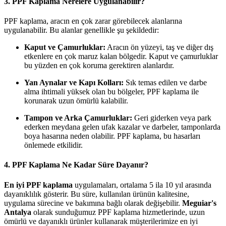
3. PPF Kaplama Nerelere Uygulanabilir?
PPF kaplama, aracın en çok zarar görebilecek alanlarına
uygulanabilir. Bu alanlar genellikle şu şekildedir:
Kaput ve Çamurluklar:
Aracın ön yüzeyi, taş ve diğer dış
etkenlere en çok maruz kalan bölgedir. Kaput ve çamurluklar
bu yüzden en çok koruma gerektiren alanlardır.
Yan Aynalar ve Kapı Kolları:
Sık temas edilen ve darbe
alma ihtimali yüksek olan bu bölgeler, PPF kaplama ile
korunarak uzun ömürlü kalabilir.
Tampon ve Arka Çamurluklar:
Geri giderken veya park
ederken meydana gelen ufak kazalar ve darbeler, tamponlarda
boya hasarına neden olabilir. PPF kaplama, bu hasarları
önlemede etkilidir.
4. PPF Kaplama Ne Kadar Süre Dayanır?
En iyi PPF kaplama
uygulamaları, ortalama 5 ila 10 yıl arasında
dayanıklılık gösterir. Bu süre, kullanılan ürünün kalitesine,
uygulama sürecine ve bakımına bağlı olarak değişebilir.
Meguiar's
Antalya
olarak sunduğumuz PPF kaplama hizmetlerinde, uzun
ömürlü ve dayanıklı ürünler kullanarak müşterilerimize en iyi