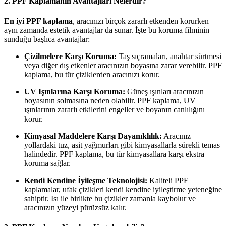
2. PPF Kaplamanın Avantajları Nelerdir?
En iyi PPF kaplama
, aracınızı birçok zararlı etkenden korurken
aynı zamanda estetik avantajlar da sunar. İşte bu koruma filminin
sunduğu başlıca avantajlar:
Çizilmelere Karşı Koruma:
Taş sıçramaları, anahtar sürtmesi
veya diğer dış etkenler aracınızın boyasına zarar verebilir. PPF
kaplama, bu tür çiziklerden aracınızı korur.
UV Işınlarına Karşı Koruma:
Güneş ışınları aracınızın
boyasının solmasına neden olabilir. PPF kaplama, UV
ışınlarının zararlı etkilerini engeller ve boyanın canlılığını
korur.
Kimyasal Maddelere Karşı Dayanıklılık:
Aracınız
yollardaki tuz, asit yağmurları gibi kimyasallarla sürekli temas
halindedir. PPF kaplama, bu tür kimyasallara karşı ekstra
koruma sağlar.
Kendi Kendine İyileşme Teknolojisi:
Kaliteli PPF
kaplamalar, ufak çizikleri kendi kendine iyileştirme yeteneğine
sahiptir. Isı ile birlikte bu çizikler zamanla kaybolur ve
aracınızın yüzeyi pürüzsüz kalır.