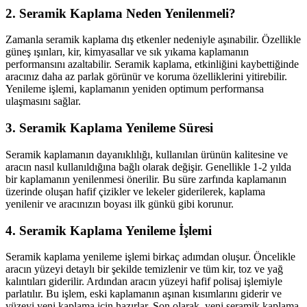
2. Seramik Kaplama Neden Yenilenmeli?
Zamanla seramik kaplama dış etkenler nedeniyle aşınabilir. Özellikle
güneş ışınları, kir, kimyasallar ve sık yıkama kaplamanın
performansını azaltabilir. Seramik kaplama, etkinliğini kaybettiğinde
aracınız daha az parlak görünür ve koruma özelliklerini yitirebilir.
Yenileme işlemi, kaplamanın yeniden optimum performansa
ulaşmasını sağlar.
3. Seramik Kaplama Yenileme Süresi
Seramik kaplamanın dayanıklılığı, kullanılan ürünün kalitesine ve
aracın nasıl kullanıldığına bağlı olarak değişir. Genellikle 1-2 yılda
bir kaplamanın yenilenmesi önerilir. Bu süre zarfında kaplamanın
üzerinde oluşan hafif çizikler ve lekeler giderilerek, kaplama
yenilenir ve aracınızın boyası ilk günkü gibi korunur.
4. Seramik Kaplama Yenileme İşlemi
Seramik kaplama yenileme işlemi birkaç adımdan oluşur. Öncelikle
aracın yüzeyi detaylı bir şekilde temizlenir ve tüm kir, toz ve yağ
kalıntıları giderilir. Ardından aracın yüzeyi hafif polisaj işlemiyle
parlatılır. Bu işlem, eski kaplamanın aşınan kısımlarını giderir ve
yüzeyi yeni kaplama için hazırlar. Son olarak, yeni seramik kaplama