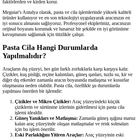
faktörlerden ve kirden korur.
Meguiar's Antalya olarak, pasta ve cila işlemlerinde yüksek kaliteli
ürünler kullanıyor ve en son teknolojiyi uygulayarak aracınızın en
iyi sonucu almasını sağlıyoruz. Profesyonel ekiplerimiz, aracınızın
orijinal boyasını korumak ve hasarsız bir şekilde en iyi görünüme
kavuşmasını sağlamak için titizlikle çalışır.
Pasta Cila Hangi Durumlarda
Yapılmalıdır?
Araçların dış yüzeyi, her gün farklı zorluklarla karşı karşıya kalır.
Çizikler, kuş pisliği, reçine kalıntıları, güneş ışınları, tuzlu su, kir ve
diğer dış etkenler zamanla aracın boyasında matlaşma ve kusurlar
oluşmasına neden olabilir. Pasta cila, özellikle şu durumlarda
yapılması önerilen bir işlemdir:
Çizikler ve Mikro Çizikler:
Araç yüzeyindeki küçük
çiziklerin ve sürtünme izlerinin giderilmesi için pasta cila
işlemi idealdir.
Güneş Yanıkları ve Matlaşma:
Zamanla güneş ışığına maruz
kalan araç yüzeyinde oluşan matlaşmalar ve renk solmaları
için bu işlem önerilir.
Eski Parlaklığını Yitiren Araçlar:
Araç yüzeyinin eski