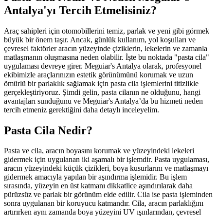
Antalya'yı Tercih Etmelisiniz?
Araç sahipleri için otomobillerini temiz, parlak ve yeni gibi görmek
büyük bir önem taşır. Ancak, günlük kullanım, yol koşulları ve
çevresel faktörler aracın yüzeyinde çiziklerin, lekelerin ve zamanla
matlaşmanın oluşmasına neden olabilir. İşte bu noktada "pasta cila"
uygulaması devreye girer. Meguiar's Antalya olarak, profesyonel
ekibimizle araçlarınızın estetik görünümünü korumak ve uzun
ömürlü bir parlaklık sağlamak için pasta cila işlemlerini titizlikle
gerçekleştiriyoruz. Şimdi gelin, pasta cilanın ne olduğunu, hangi
avantajları sunduğunu ve Meguiar's Antalya’da bu hizmeti neden
tercih etmeniz gerektiğini daha detaylı inceleyelim.
Pasta Cila Nedir?
Pasta ve cila, aracın boyasını korumak ve yüzeyindeki lekeleri
gidermek için uygulanan iki aşamalı bir işlemdir. Pasta uygulaması,
aracın yüzeyindeki küçük çizikleri, boya kusurlarını ve matlaşmayı
gidermek amacıyla yapılan bir aşındırma işlemidir. Bu işlem
sırasında, yüzeyin en üst katmanı dikkatlice aşındırılarak daha
pürüzsüz ve parlak bir görünüm elde edilir. Cila ise pasta işleminden
sonra uygulanan bir koruyucu katmandır. Cila, aracın parlaklığını
artırırken aynı zamanda boya yüzeyini UV ışınlarından, çevresel