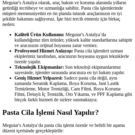
Meguiar's Antalya olarak, araç bakım ve koruma alanında yılların
getirdiği tecrübeye ve uzmanlığa sahibiz. Pasta cila işlemlerinde
müşteri memnuniyetini en ön planda tutarak araçlarınızın en iyi
şekilde bakımını sağlıyoruz. İşte bizi tercih etmeniz için birkaç
neden:
Kaliteli Ürün Kullanımı:
Meguiar's Antalya’da
kullandığımız tüm ürünler, yüksek kalite standartlarına sahiptir
ve aracınızın orijinal boyasına zarar vermez.
Profesyonel Hizmet Anlayışı:
Pasta cila işlemleri uzman
ekiplerimiz tarafından, aracınızın boyasına uygun tekniklerle
özenle yapılır.
Teknolojik Ekipmanlar:
Son teknoloji ekipmanlarımız
sayesinde, işlemler sırasında aracınıza en iyi bakım yapılır.
Geniş Hizmet Yelpazesi:
Sadece pasta cila değil, aynı
zamanda Seramik Kaplama, Boya Koruma, Jant Lastik
Temizleme, Motor Temizliği, Cam Filmi, Boya Koruma
Filmi, Detaylı İç Temizlik, Oto Yıkama, ve PPF Kaplama gibi
birçok farklı hizmeti de sizlere sunmaktayız.
Pasta Cila İşlemi Nasıl Yapılır?
Meguiar's Antalya’da pasta cila işlemi özenle ve belirli bir aşama
düzeni içerisinde gerçekleştirilir: