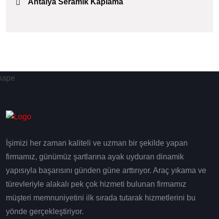
Antalya Seramik Kaplama
İşimizi her zaman kaliteli ve uzman bir şekilde yapan
firmamız, günümüz şartlarına ayak uyduran dinamik
yapısıyla başarısını günden güne arttırıyor. Araç yıkama ve
türevleriyle alakalı pek çok hizmeti bulunan firmamız
müşteri memnuniyetini ilk sırada tutarak hizmetlerini bu
yönde gerçekleştiriyor.