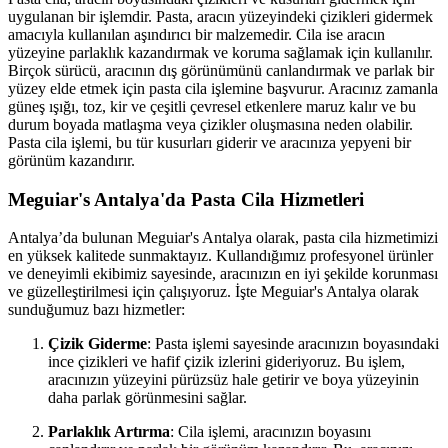
uygulanan bir işlemdir. Pasta, aracın yüzeyindeki çizikleri gidermek
amacıyla kullanılan aşındırıcı bir malzemedir. Cila ise aracın
yüzeyine parlaklık kazandırmak ve koruma sağlamak için kullanılır.
Birçok sürücü, aracının dış görünümünü canlandırmak ve parlak bir
yüzey elde etmek için pasta cila işlemine başvurur. Aracınız zamanla
güneş ışığı, toz, kir ve çeşitli çevresel etkenlere maruz kalır ve bu
durum boyada matlaşma veya çizikler oluşmasına neden olabilir.
Pasta cila işlemi, bu tür kusurları giderir ve aracınıza yepyeni bir
görünüm kazandırır.
Meguiar's Antalya'da Pasta Cila Hizmetleri
Antalya’da bulunan Meguiar's Antalya olarak, pasta cila hizmetimizi
en yüksek kalitede sunmaktayız. Kullandığımız profesyonel ürünler
ve deneyimli ekibimiz sayesinde, aracınızın en iyi şekilde korunması
ve güzelleştirilmesi için çalışıyoruz. İşte Meguiar's Antalya olarak
sunduğumuz bazı hizmetler:
Çizik Giderme
: Pasta işlemi sayesinde aracınızın boyasındaki
ince çizikleri ve hafif çizik izlerini gideriyoruz. Bu işlem,
aracınızın yüzeyini pürüzsüz hale getirir ve boya yüzeyinin
daha parlak görünmesini sağlar.
Parlaklık Artırma
: Cila işlemi, aracınızın boyasını