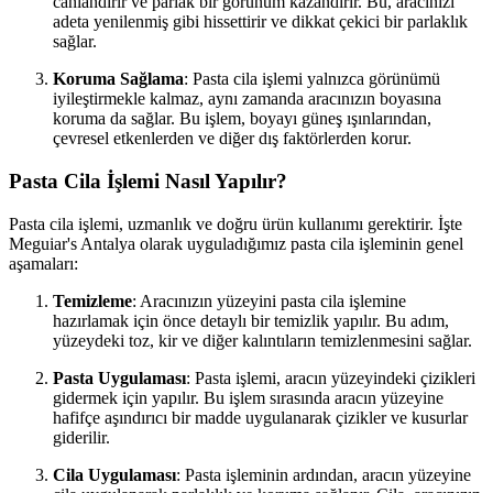
canlandırır ve parlak bir görünüm kazandırır. Bu, aracınızı
adeta yenilenmiş gibi hissettirir ve dikkat çekici bir parlaklık
sağlar.
Koruma Sağlama
: Pasta cila işlemi yalnızca görünümü
iyileştirmekle kalmaz, aynı zamanda aracınızın boyasına
koruma da sağlar. Bu işlem, boyayı güneş ışınlarından,
çevresel etkenlerden ve diğer dış faktörlerden korur.
Pasta Cila İşlemi Nasıl Yapılır?
Pasta cila işlemi, uzmanlık ve doğru ürün kullanımı gerektirir. İşte
Meguiar's Antalya olarak uyguladığımız pasta cila işleminin genel
aşamaları:
Temizleme
: Aracınızın yüzeyini pasta cila işlemine
hazırlamak için önce detaylı bir temizlik yapılır. Bu adım,
yüzeydeki toz, kir ve diğer kalıntıların temizlenmesini sağlar.
Pasta Uygulaması
: Pasta işlemi, aracın yüzeyindeki çizikleri
gidermek için yapılır. Bu işlem sırasında aracın yüzeyine
hafifçe aşındırıcı bir madde uygulanarak çizikler ve kusurlar
giderilir.
Cila Uygulaması
: Pasta işleminin ardından, aracın yüzeyine