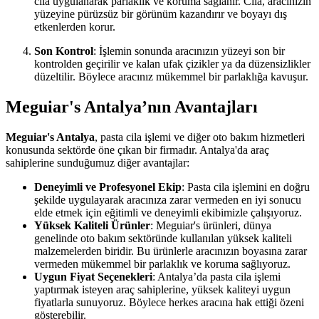
cila uygulanarak parlaklık ve koruma sağlanır. Cila, aracınızın
yüzeyine pürüzsüz bir görünüm kazandırır ve boyayı dış
etkenlerden korur.
Son Kontrol
: İşlemin sonunda aracınızın yüzeyi son bir
kontrolden geçirilir ve kalan ufak çizikler ya da düzensizlikler
düzeltilir. Böylece aracınız mükemmel bir parlaklığa kavuşur.
Meguiar's Antalya’nın Avantajları
Meguiar's Antalya
, pasta cila işlemi ve diğer oto bakım hizmetleri
konusunda sektörde öne çıkan bir firmadır. Antalya'da araç
sahiplerine sunduğumuz diğer avantajlar:
Deneyimli ve Profesyonel Ekip
: Pasta cila işlemini en doğru
şekilde uygulayarak aracınıza zarar vermeden en iyi sonucu
elde etmek için eğitimli ve deneyimli ekibimizle çalışıyoruz.
Yüksek Kaliteli Ürünler
: Meguiar's ürünleri, dünya
genelinde oto bakım sektöründe kullanılan yüksek kaliteli
malzemelerden biridir. Bu ürünlerle aracınızın boyasına zarar
vermeden mükemmel bir parlaklık ve koruma sağlıyoruz.
Uygun Fiyat Seçenekleri
: Antalya’da pasta cila işlemi
yaptırmak isteyen araç sahiplerine, yüksek kaliteyi uygun
fiyatlarla sunuyoruz. Böylece herkes aracına hak ettiği özeni
gösterebilir.