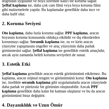
doğrudan uygulanır ve boya üzerinde kalıcı bir koruma sağlar.
Şeffaf kaplama
ise, daha çok cam filmi veya boya koruma filmi
gibi malzemelerle yapılır. Bu kaplamalar genellikle daha ince ve
daha hafif olur.
2. Koruma Seviyesi
Oto kaplama
, daha fazla koruma sağlar.
PPF kaplama
, aracın
boyasını koruma konusunda oldukça etkilidir ve dış etkenlerden
korunmayı sağlar.
Seramik kaplama
ise, su ve kirin aracın
yüzeyine yapışmasını engeller ve araç yüzeyinin daha parlak
görünmesini sağlar.
Şeffaf kaplama
ise genellikle estetik amaçlıdır,
ancak aynı zamanda belirli koruma seviyeleri de sunar.
3. Estetik Etki
Şeffaf kaplama
genellikle aracın estetik görünümünü etkilemez. Bu
kaplama, aracın orijinal rengini ve görünümünü korur.
Oto kaplama
ise, özellikle
seramik kaplama
gibi uygulamalarla aracın yüzeyinde
daha parlak ve pürüzsüz bir görünüm oluşturabilir. Ancak
PPF
kaplama
genellikle daha kalın bir katman oluşturur ve bu da aracın
görünümünü biraz değiştirir.
4. Dayanıklılık ve Uzun Ömür