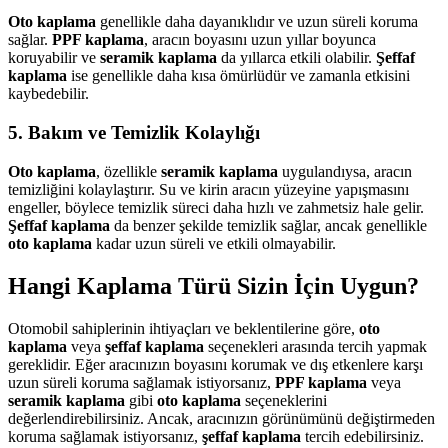
Oto kaplama
genellikle daha dayanıklıdır ve uzun süreli koruma
sağlar.
PPF kaplama
, aracın boyasını uzun yıllar boyunca
koruyabilir ve
seramik kaplama
da yıllarca etkili olabilir.
Şeffaf
kaplama
ise genellikle daha kısa ömürlüdür ve zamanla etkisini
kaybedebilir.
5. Bakım ve Temizlik Kolaylığı
Oto kaplama
, özellikle
seramik kaplama
uygulandıysa, aracın
temizliğini kolaylaştırır. Su ve kirin aracın yüzeyine yapışmasını
engeller, böylece temizlik süreci daha hızlı ve zahmetsiz hale gelir.
Şeffaf kaplama
da benzer şekilde temizlik sağlar, ancak genellikle
oto kaplama
kadar uzun süreli ve etkili olmayabilir.
Hangi Kaplama Türü Sizin İçin Uygun?
Otomobil sahiplerinin ihtiyaçları ve beklentilerine göre,
oto
kaplama
veya
şeffaf kaplama
seçenekleri arasında tercih yapmak
gereklidir. Eğer aracınızın boyasını korumak ve dış etkenlere karşı
uzun süreli koruma sağlamak istiyorsanız,
PPF kaplama
veya
seramik kaplama
gibi
oto kaplama
seçeneklerini
değerlendirebilirsiniz. Ancak, aracınızın görünümünü değiştirmeden
koruma sağlamak istiyorsanız,
şeffaf kaplama
tercih edebilirsiniz.