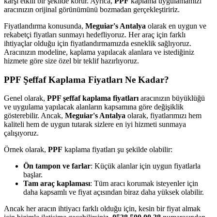
karşı etkili bir şekilde korur. Ayrıca,
PPF
kaplama uygulamamızı
aracınızın orijinal görünümünü bozmadan gerçekleştiririz.
Fiyatlandırma konusunda,
Meguiar's Antalya
olarak en uygun ve
rekabetçi fiyatları sunmayı hedefliyoruz. Her araç için farklı
ihtiyaçlar olduğu için fiyatlandırmamızda esneklik sağlıyoruz.
Aracınızın modeline, kaplama yapılacak alanlara ve istediğiniz
hizmete göre size özel bir teklif hazırlıyoruz.
PPF Şeffaf Kaplama Fiyatları Ne Kadar?
Genel olarak,
PPF şeffaf kaplama fiyatları
aracınızın büyüklüğü
ve uygulama yapılacak alanların kapsamına göre değişiklik
gösterebilir. Ancak,
Meguiar's Antalya
olarak, fiyatlarımızı hem
kaliteli hem de uygun tutarak sizlere en iyi hizmeti sunmaya
çalışıyoruz.
Örnek olarak,
PPF
kaplama fiyatları şu şekilde olabilir:
Ön tampon ve farlar
: Küçük alanlar için uygun fiyatlarla
başlar.
Tam araç kaplaması
: Tüm aracı korumak isteyenler için
daha kapsamlı ve fiyat açısından biraz daha yüksek olabilir.
Ancak her aracın ihtiyacı farklı olduğu için, kesin bir fiyat almak