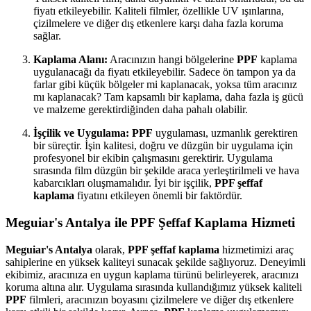
fiyatı etkileyebilir. Kaliteli filmler, özellikle UV ışınlarına,
çizilmelere ve diğer dış etkenlere karşı daha fazla koruma
sağlar.
Kaplama Alanı:
Aracınızın hangi bölgelerine
PPF
kaplama
uygulanacağı da fiyatı etkileyebilir. Sadece ön tampon ya da
farlar gibi küçük bölgeler mi kaplanacak, yoksa tüm aracınız
mı kaplanacak? Tam kapsamlı bir kaplama, daha fazla iş gücü
ve malzeme gerektirdiğinden daha pahalı olabilir.
İşçilik ve Uygulama:
PPF
uygulaması, uzmanlık gerektiren
bir süreçtir. İşin kalitesi, doğru ve düzgün bir uygulama için
profesyonel bir ekibin çalışmasını gerektirir. Uygulama
sırasında film düzgün bir şekilde araca yerleştirilmeli ve hava
kabarcıkları oluşmamalıdır. İyi bir işçilik,
PPF şeffaf
kaplama
fiyatını etkileyen önemli bir faktördür.
Meguiar's Antalya ile PPF Şeffaf Kaplama Hizmeti
Meguiar's Antalya
olarak,
PPF şeffaf kaplama
hizmetimizi araç
sahiplerine en yüksek kaliteyi sunacak şekilde sağlıyoruz. Deneyimli
ekibimiz, aracınıza en uygun kaplama türünü belirleyerek, aracınızı
koruma altına alır. Uygulama sırasında kullandığımız yüksek kaliteli
PPF
filmleri, aracınızın boyasını çizilmelere ve diğer dış etkenlere