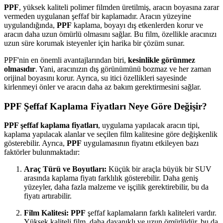
PPF
, yüksek kaliteli polimer filmden üretilmiş, aracın boyasına zarar
vermeden uygulanan şeffaf bir kaplamadır. Aracın yüzeyine
uygulandığında,
PPF
kaplama, boyayı dış etkenlerden korur ve
aracın daha uzun ömürlü olmasını sağlar. Bu film, özellikle aracınızı
uzun süre korumak isteyenler için harika bir çözüm sunar.
PPF'nin en önemli avantajlarından biri,
kesinlikle görünmez
olmasıdır
. Yani, aracınızın dış görünümünü bozmaz ve her zaman
orijinal boyasını korur. Ayrıca, su itici özellikleri sayesinde
kirlenmeyi önler ve aracın daha az bakım gerektirmesini sağlar.
PPF Şeffaf Kaplama Fiyatları Neye Göre Değişir?
PPF şeffaf kaplama fiyatları
, uygulama yapılacak aracın tipi,
kaplama yapılacak alanlar ve seçilen film kalitesine göre değişkenlik
gösterebilir. Ayrıca,
PPF
uygulamasının fiyatını etkileyen bazı
faktörler bulunmaktadır:
Araç Türü ve Boyutları:
Küçük bir araçla büyük bir SUV
arasında kaplama fiyatı farklılık gösterebilir. Daha geniş
yüzeyler, daha fazla malzeme ve işçilik gerektirebilir, bu da
fiyatı artırabilir.
Film Kalitesi:
PPF
şeffaf kaplamaların farklı kaliteleri vardır.
Yüksek kaliteli film, daha dayanıklı ve uzun ömürlüdür, bu da