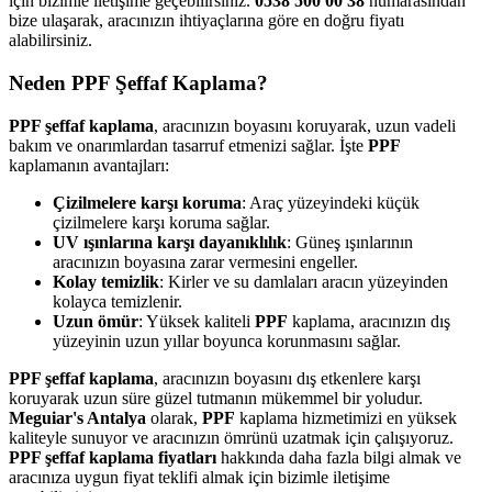
için bizimle iletişime geçebilirsiniz.
0538 500 00 38
numarasından
bize ulaşarak, aracınızın ihtiyaçlarına göre en doğru fiyatı
alabilirsiniz.
Neden PPF Şeffaf Kaplama?
PPF şeffaf kaplama
, aracınızın boyasını koruyarak, uzun vadeli
bakım ve onarımlardan tasarruf etmenizi sağlar. İşte
PPF
kaplamanın avantajları:
Çizilmelere karşı koruma
: Araç yüzeyindeki küçük
çizilmelere karşı koruma sağlar.
UV ışınlarına karşı dayanıklılık
: Güneş ışınlarının
aracınızın boyasına zarar vermesini engeller.
Kolay temizlik
: Kirler ve su damlaları aracın yüzeyinden
kolayca temizlenir.
Uzun ömür
: Yüksek kaliteli
PPF
kaplama, aracınızın dış
yüzeyinin uzun yıllar boyunca korunmasını sağlar.
PPF şeffaf kaplama
, aracınızın boyasını dış etkenlere karşı
koruyarak uzun süre güzel tutmanın mükemmel bir yoludur.
Meguiar's Antalya
olarak,
PPF
kaplama hizmetimizi en yüksek
kaliteyle sunuyor ve aracınızın ömrünü uzatmak için çalışıyoruz.
PPF şeffaf kaplama fiyatları
hakkında daha fazla bilgi almak ve
aracınıza uygun fiyat teklifi almak için bizimle iletişime