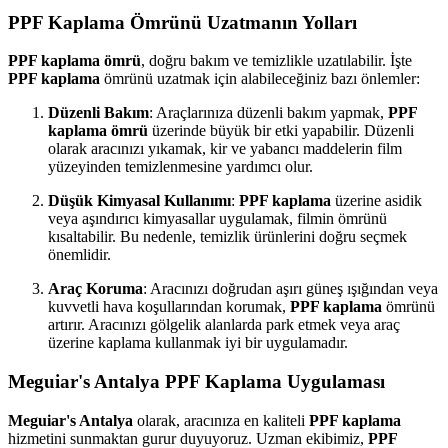
PPF Kaplama Ömrünü Uzatmanın Yolları
PPF kaplama ömrü
, doğru bakım ve temizlikle uzatılabilir. İşte
PPF kaplama
ömrünü uzatmak için alabileceğiniz bazı önlemler:
Düzenli Bakım
: Araçlarınıza düzenli bakım yapmak,
PPF
kaplama ömrü
üzerinde büyük bir etki yapabilir. Düzenli
olarak aracınızı yıkamak, kir ve yabancı maddelerin film
yüzeyinden temizlenmesine yardımcı olur.
Düşük Kimyasal Kullanımı
:
PPF kaplama
üzerine asidik
veya aşındırıcı kimyasallar uygulamak, filmin ömrünü
kısaltabilir. Bu nedenle, temizlik ürünlerini doğru seçmek
önemlidir.
Araç Koruma
: Aracınızı doğrudan aşırı güneş ışığından veya
kuvvetli hava koşullarından korumak,
PPF kaplama
ömrünü
artırır. Aracınızı gölgelik alanlarda park etmek veya araç
üzerine kaplama kullanmak iyi bir uygulamadır.
Meguiar's Antalya PPF Kaplama Uygulaması
Meguiar's Antalya
olarak, aracınıza en kaliteli
PPF kaplama
hizmetini sunmaktan gurur duyuyoruz. Uzman ekibimiz,
PPF