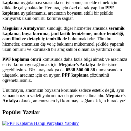
kaplama
uygulaması sırasında en iyi sonuçları elde etmek için
dikkatle çalışmaktadır. Her araç için özel olarak yapılan
PPF
kaplama
uygulamamız, aracınızın boyasını etkili bir şekilde
koruyarak uzun ömürlü koruma sağlar.
Meguiar's Antalya
'nın sunduğu diğer hizmetler arasında
seramik
kaplama
,
boya koruma
,
jant lastik temizleme
,
motor temizliği
,
cam filmi
ve
detaylı iç temizlik
de bulunmaktadır. Tüm bu
hizmetler, aracınızın dış ve iç bakımını mükemmel şekilde yaparak
uzun ömürlü ve korunaklı bir araç sahibi olmanıza yardımcı olur.
PPF kaplama ömrü
konusunda daha fazla bilgi almak ve aracınıza
en iyi korumayı sağlamak için
Meguiar's Antalya
ile iletişime
geçebilirsiniz. Bizi arayarak ya da
0538 500 00 38
numarasından
ulaşarak, aracınız için en uygun
PPF kaplama
çözümünü
öğrenebilirsiniz.
Unutmayın, aracınızın boyasını korumak sadece estetik değil, aynı
zamanda uzun vadeli yatırımınızı da güvence altına alır.
Meguiar's
Antalya
olarak, aracınıza en iyi korumayı sağlamak için buradayız!
Popüler Yazılar