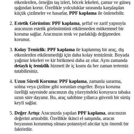
etkenlerden, örneğin taş izleri, böcek lekeleri, çamur ve güneş
ışığından korur. Özellikle yolculuklar sırasında karşılaşılan
küçük çizilmeler ve hasarlar,
PPF kaplama
ile önlenebilir.
Estetik Görünüm
:
PPF kaplama
, şeffaf ve zarif yapısıyla
aracınızın estetik görünümünü etkilemeden mükemmel bir
koruma sağlar. Aracınızın renk ve parlaklığı değişmeden
korunur.
Kolay Temizlik
:
PPF kaplama
ile kaplanmış bir araç, dış
etkenlerden etkilenmediği için daha kolay temizlenir. Boyada
yağmur lekeleri ve kir birikmesi daha az olur. Aynı zamanda
detaylı iç temizlik
hizmeti ile iç kısmı da her zaman tertemiz
tutabilirsiniz.
Uzun Süreli Koruma
:
PPF kaplama
, zamanla sararma,
solma veya çizilme gibi sorunları engeller. Boya koruma
özelliği sayesinde aracınızın dış yüzeyindeki koruyucu tabaka
uzun süre dayanır. Bu, araç sahibine yıllarca güvenli bir sürüş
keyfi sağlar.
Değer Artışı
: Aracınızda yapılan
PPF kaplama
, aracınızın
değerini artırabilir. Özellikle ikinci el satışında, aracın
boyasının korunmuş olması potansiyel alıcılar için önemli bir
faktördür.