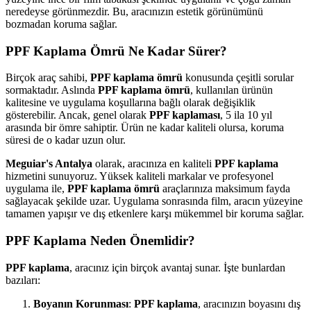
neredeyse görünmezdir. Bu, aracınızın estetik görünümünü
bozmadan koruma sağlar.
PPF Kaplama Ömrü Ne Kadar Sürer?
Birçok araç sahibi,
PPF kaplama ömrü
konusunda çeşitli sorular
sormaktadır. Aslında
PPF kaplama ömrü
, kullanılan ürünün
kalitesine ve uygulama koşullarına bağlı olarak değişiklik
gösterebilir. Ancak, genel olarak
PPF kaplaması
, 5 ila 10 yıl
arasında bir ömre sahiptir. Ürün ne kadar kaliteli olursa, koruma
süresi de o kadar uzun olur.
Meguiar's Antalya
olarak, aracınıza en kaliteli
PPF kaplama
hizmetini sunuyoruz. Yüksek kaliteli markalar ve profesyonel
uygulama ile,
PPF kaplama ömrü
araçlarınıza maksimum fayda
sağlayacak şekilde uzar. Uygulama sonrasında film, aracın yüzeyine
tamamen yapışır ve dış etkenlere karşı mükemmel bir koruma sağlar.
PPF Kaplama
Neden Önemlidir?
PPF kaplama
, aracınız için birçok avantaj sunar. İşte bunlardan
bazıları:
Boyanın Korunması
:
PPF kaplama
, aracınızın boyasını dış