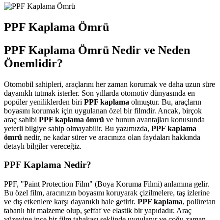
PPF Kaplama Ömrü
PPF Kaplama Ömrü Nedir ve Neden
Önemlidir?
Otomobil sahipleri, araçlarını her zaman korumak ve daha uzun süre
dayanıklı tutmak isterler. Son yıllarda otomotiv dünyasında en
popüler yeniliklerden biri
PPF kaplama
olmuştur. Bu, araçların
boyasını korumak için uygulanan özel bir filmdir. Ancak, birçok
araç sahibi
PPF kaplama ömrü
ve bunun avantajları konusunda
yeterli bilgiye sahip olmayabilir. Bu yazımızda,
PPF kaplama
ömrü
nedir, ne kadar sürer ve aracınıza olan faydaları hakkında
detaylı bilgiler vereceğiz.
PPF Kaplama Nedir?
PPF, "Paint Protection Film" (Boya Koruma Filmi) anlamına gelir.
Bu özel film, aracınızın boyasını koruyarak çizilmelere, taş izlerine
ve dış etkenlere karşı dayanıklı hale getirir.
PPF kaplama
, polüretan
tabanlı bir malzeme olup, şeffaf ve elastik bir yapıdadır. Araç
yüzeyine ince bir film tabakası şeklinde uygulanır ve çoğu zaman