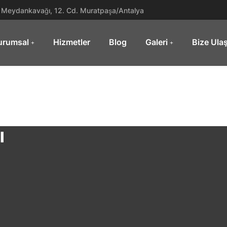
Meydankavağı, 12. Cd. Muratpaşa/Antalya
urumsal
Hizmetler
Blog
Galeri
Bize Ula
ı