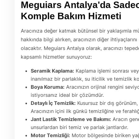
Meguiars Antalya'da Sade
Komple Bakım Hizmeti
Aracınıza değer katmak bütünsel bir yaklaşımla 
hakkında bilgi alırken, aracınızın diğer ihtiyaçlar
olacaktır. Meguiars Antalya olarak, aracınızı tepe
kapsamlı hizmetler sunuyoruz:
Seramik Kaplama:
Kaplama işlemi sonrası ve
inanılmaz bir parlaklık, su iticilik ve temizlik ko
Boya Koruma:
Aracınızın orijinal rengini sev
istiyorsanız ideal bir çözümdür.
Detaylı İç Temizlik:
Kusursuz bir dış görünüm, 
Aracınızın içini ilk günkü temizliğine ve ferahl
Jant Lastik Temizleme ve Bakımı:
Aracın gene
unsurlardan biri temiz ve parlak jantlardır.
Motor Temizliği:
Motor bölgesinde biriken yağ 