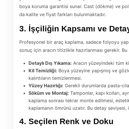
boya koruma garantisi sunar. Cast (dökme) ve polime
da kalite ve fiyat farkları bulunmaktadır.
3. İşçiliğin Kapsamı ve Deta
Profesyonel bir araç kaplama, sadece folyoyu yapış
sonuç için aracın titizlikle hazırlanması gerekir. Bu 
Detaylı Dış Yıkama:
Aracın yüzeyindeki tüm kir,
Kil Temizliği:
Boya yüzeyine yapışmış ve gözle 
kalıntıların temizlenmesi.
Yüzey Hazırlığı:
Gerekli durumlarda pasta-cila 
Söküm ve Montaj:
Tamponlar, kapı kolları, ayn
kaplama sonrası tekrar monte edilmesi, estetik
kaplamanın ömrünü uzatır. Bu detay seviyesi, iş
4. Seçilen Renk ve Doku