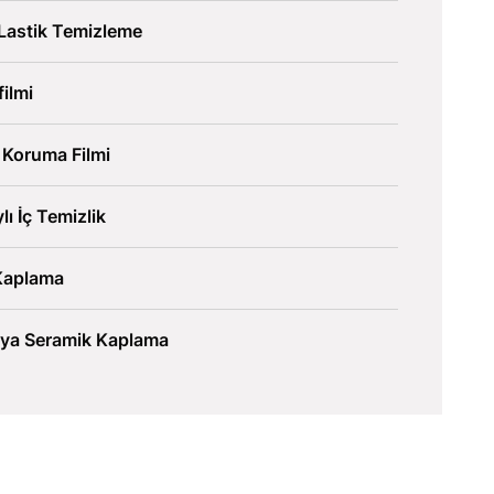
Lastik Temizleme
ilmi
 Koruma Filmi
lı İç Temizlik
Kaplama
lya Seramik Kaplama