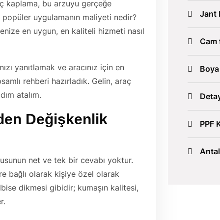
raç kaplama, bu arzuyu gerçeğe
Jant 
bu popüler uygulamanın maliyeti nedir?
enize en uygun, en kaliteli hizmeti nasıl
Cam f
ızı yanıtlamak ve aracınız için en
Boya
amlı rehberi hazırladık. Gelin, araç
adım atalım.
Detay
en Değişkenlik
PPF 
Anta
usunun net ve tek bir cevabı yoktur.
öre bağlı olarak kişiye özel olarak
elbise dikmesi gibidir; kumaşın kalitesi,
r.