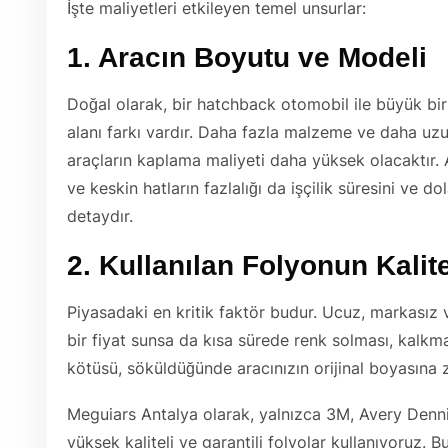
İşte maliyetleri etkileyen temel unsurlar:
1. Aracın Boyutu ve Modeli
Doğal olarak, bir hatchback otomobil ile büyük b
alanı farkı vardır. Daha fazla malzeme ve daha uzun
araçların kaplama maliyeti daha yüksek olacaktır. Ar
ve keskin hatların fazlalığı da işçilik süresini ve do
detaydır.
2. Kullanılan Folyonun Kalit
Piyasadaki en kritik faktör budur. Ucuz, markasız v
bir fiyat sunsa da kısa sürede renk solması, kalkma
kötüsü, söküldüğünde aracınızın orijinal boyasına za
Meguiars Antalya olarak, yalnızca 3M, Avery Denni
yüksek kaliteli ve garantili folyolar kullanıyoruz. B