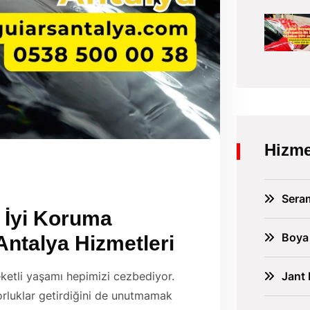
Hizme
Sera
n İyi Koruma
Boya
Antalya
Hizmetleri
Jant 
eketli yaşamı hepimizi cezbediyor.
zorluklar getirdiğini de unutmamak