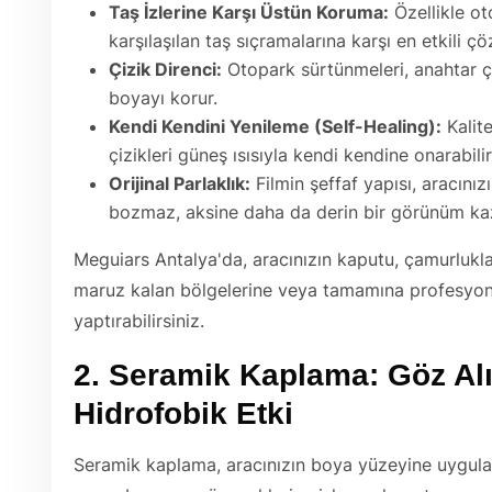
Taş İzlerine Karşı Üstün Koruma:
Özellikle ot
karşılaşılan taş sıçramalarına karşı en etkili ç
Çizik Direnci:
Otopark sürtünmeleri, anahtar ç
boyayı korur.
Kendi Kendini Yenileme (Self-Healing):
Kalite
çizikleri güneş ısısıyla kendi kendine onarabilir
Orijinal Parlaklık:
Filmin şeffaf yapısı, aracınızı
bozmaz, aksine daha da derin bir görünüm kaz
Meguiars Antalya'da, aracınızın kaputu, çamurlukl
maruz kalan bölgelerine veya tamamına profesyo
yaptırabilirsiniz.
2. Seramik Kaplama: Göz Alı
Hidrofobik Etki
Seramik kaplama, aracınızın boya yüzeyine uygulan