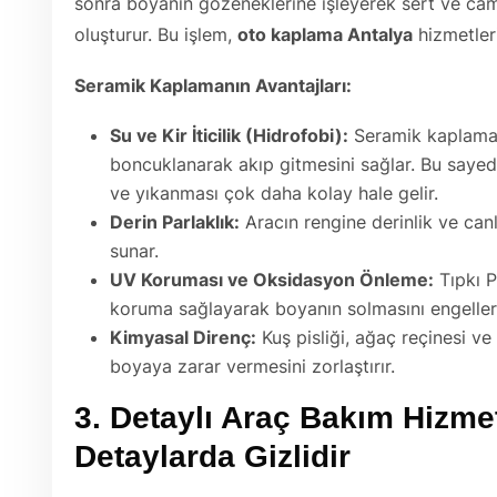
sonra boyanın gözeneklerine işleyerek sert ve ca
oluşturur. Bu işlem,
oto kaplama Antalya
hizmetleri
Seramik Kaplamanın Avantajları:
Su ve Kir İticilik (Hidrofobi):
Seramik kaplaman
boncuklanarak akıp gitmesini sağlar. Bu sayed
ve yıkanması çok daha kolay hale gelir.
Derin Parlaklık:
Aracın rengine derinlik ve canl
sunar.
UV Koruması ve Oksidasyon Önleme:
Tıpkı PP
koruma sağlayarak boyanın solmasını engeller
Kimyasal Direnç:
Kuş pisliği, ağaç reçinesi ve
boyaya zarar vermesini zorlaştırır.
3. Detaylı Araç Bakım Hizme
Detaylarda Gizlidir