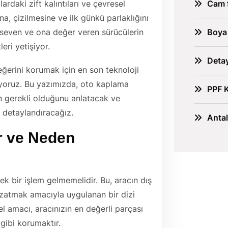
Cam f
ardaki zift kalıntıları ve çevresel
a, çizilmesine ve ilk günkü parlaklığını
Boya
 seven ve ona değer veren sürücülerin
eri yetişiyor.
Detay
eğerini korumak için en son teknoloji
uyoruz. Bu yazımızda, oto kaplama
PPF 
en gerekli olduğunu anlatacak ve
i detaylandıracağız.
Anta
r ve Neden
ek bir işlem gelmemelidir. Bu, aracın dış
uzatmak amacıyla uygulanan bir dizi
el amacı, aracınızın en değerli parçası
 gibi korumaktır.