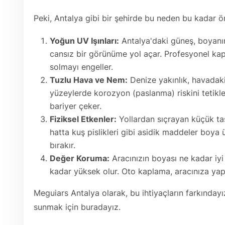
Peki, Antalya gibi bir şehirde bu neden bu kadar ö
Yoğun UV Işınları:
Antalya'daki güneş, boyanı
cansız bir görünüme yol açar. Profesyonel kap
solmayı engeller.
Tuzlu Hava ve Nem:
Denize yakınlık, havadaki 
yüzeylerde korozyon (paslanma) riskini tetikle
bariyer çeker.
Fiziksel Etkenler:
Yollardan sıçrayan küçük taşl
hatta kuş pislikleri gibi asidik maddeler boya ü
bırakır.
Değer Koruma:
Aracınızın boyası ne kadar iyi
kadar yüksek olur. Oto kaplama, aracınıza yaptı
Meguiars Antalya olarak, bu ihtiyaçların farkında
sunmak için buradayız.