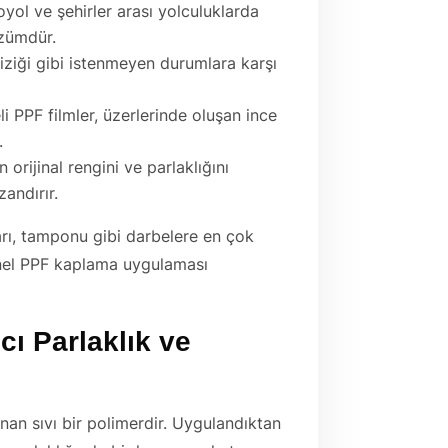
oyol ve şehirler arası yolculuklarda
özümdür.
iziği gibi istenmeyen durumlara karşı
li PPF filmler, üzerlerinde oluşan ince
.
n orijinal rengini ve parlaklığını
andırır.
arı, tamponu gibi darbelere en çok
nel PPF kaplama uygulaması
cı Parlaklık ve
an sıvı bir polimerdir. Uygulandıktan