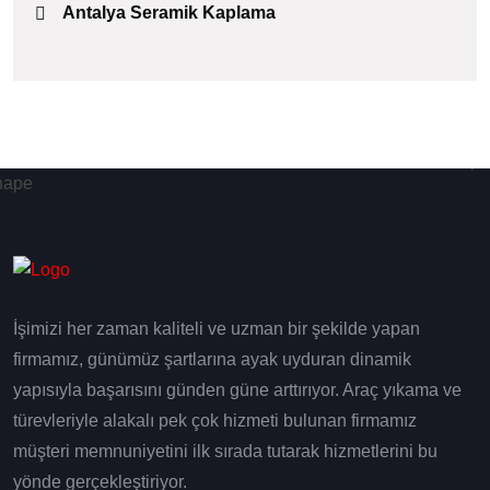
Antalya Seramik Kaplama
İşimizi her zaman kaliteli ve uzman bir şekilde yapan
firmamız, günümüz şartlarına ayak uyduran dinamik
yapısıyla başarısını günden güne arttırıyor. Araç yıkama ve
türevleriyle alakalı pek çok hizmeti bulunan firmamız
müşteri memnuniyetini ilk sırada tutarak hizmetlerini bu
yönde gerçekleştiriyor.