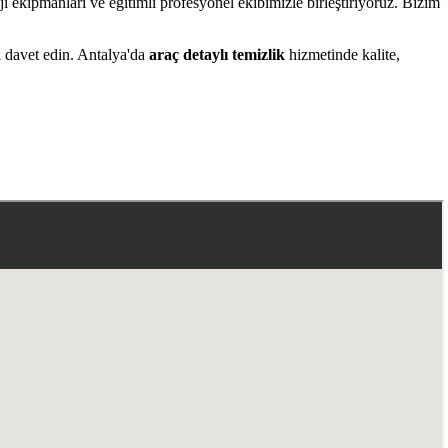
 ekipmanları ve eğitimli profesyonel ekibimizle birleştiriyoruz. Bizim
a davet edin. Antalya'da
araç detaylı temizlik
hizmetinde kalite,