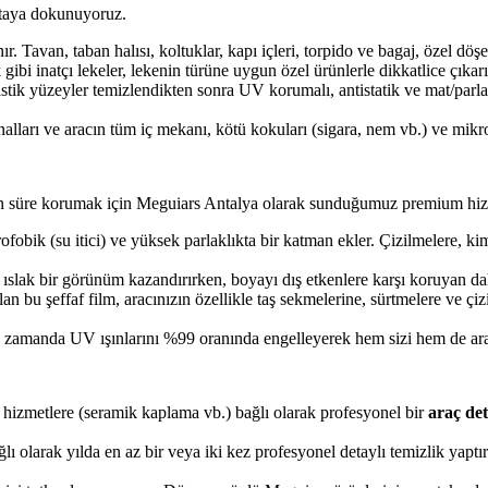
oktaya dokunuyoruz.
r. Tavan, taban halısı, koltuklar, kapı içleri, torpido ve bagaj, özel dö
bi inatçı lekeler, lekenin türüne uygun özel ürünlerle dikkatlice çıkarıl
stik yüzeyler temizlendikten sonra UV korumalı, antistatik ve mat/parla
ları ve aracın tüm iç mekanı, kötü kokuları (sigara, nem vb.) ve mikro
un süre korumak için Meguiars Antalya olarak sunduğumuz premium hiz
ofobik (su itici) ve yüksek parlaklıkta bir katman ekler. Çizilmelere, ki
e ıslak bir görünüm kazandırırken, boyayı dış etkenlere karşı koruyan 
 bu şeffaf film, aracınızın özellikle taş sekmelerine, sürtmelere ve çi
zamanda UV ışınlarını %99 oranında engelleyerek hem sizi hem de aracın
hizmetlere (seramik kaplama vb.) bağlı olarak profesyonel bir
araç det
lı olarak yılda en az bir veya iki kez profesyonel detaylı temizlik yapt