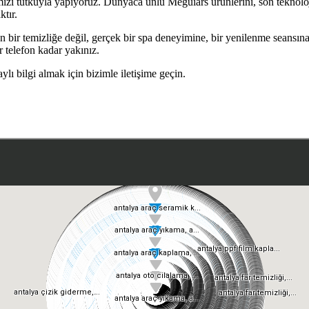
izi tutkuyla yapıyoruz. Dünyaca ünlü Meguiars ürünlerini, son teknoloji
tır.
 bir temizliğe değil, gerçek bir spa deneyimine, bir yenilenme seansın
r telefon kadar yakınız.
ı bilgi almak için bizimle iletişime geçin.