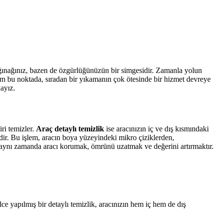
n sığınağınız, bazen de özgürlüğünüzün bir simgesidir. Zamanla yolun
e tam bu noktada, sıradan bir yıkamanın çok ötesinde bir hizmet devreye
ayız.
ri temizler.
Araç detaylı temizlik
ise aracınızın iç ve dış kısmındaki
dir. Bu işlem, aracın boya yüzeyindeki mikro çiziklerden,
, aynı zamanda aracı korumak, ömrünü uzatmak ve değerini artırmaktır.
ce yapılmış bir detaylı temizlik, aracınızın hem iç hem de dış