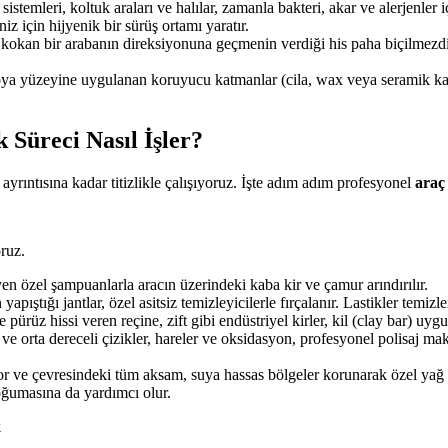
istemleri, koltuk araları ve halılar, zamanla bakteri, akar ve alerjenler i
iz için hijyenik bir sürüş ortamı yaratır.
kokan bir arabanın direksiyonuna geçmenin verdiği his paha biçilmezdir. 
ya yüzeyine uygulanan koruyucu katmanlar (cila, wax veya seramik kapla
 Süreci Nasıl İşler?
ayrıntısına kadar titizlikle çalışıyoruz. İşte adım adım profesyonel
araç 
oruz.
 özel şampuanlarla aracın üzerindeki kaba kir ve çamur arındırılır.
 yapıştığı jantlar, özel asitsiz temizleyicilerle fırçalanır. Lastikler temi
rüz hissi veren reçine, zift gibi endüstriyel kirler, kil (clay bar) uyg
 orta dereceli çizikler, hareler ve oksidasyon, profesyonel polisaj maki
ve çevresindeki tüm aksam, suya hassas bölgeler korunarak özel yağ çö
oğumasına da yardımcı olur.
k