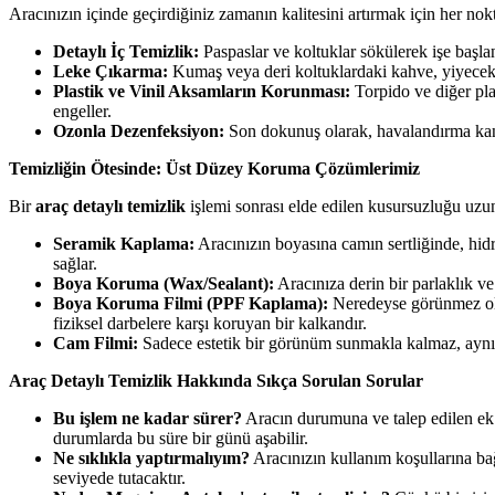
Aracınızın içinde geçirdiğiniz zamanın kalitesini artırmak için her n
Detaylı İç Temizlik:
Paspaslar ve koltuklar sökülerek işe başlanı
Leke Çıkarma:
Kumaş veya deri koltuklardaki kahve, yiyecek gi
Plastik ve Vinil Aksamların Korunması:
Torpido ve diğer pla
engeller.
Ozonla Dezenfeksiyon:
Son dokunuş olarak, havalandırma kanal
Temizliğin Ötesinde: Üst Düzey Koruma Çözümlerimiz
Bir
araç detaylı temizlik
işlemi sonrası elde edilen kusursuzluğu uz
Seramik Kaplama:
Aracınızın boyasına camın sertliğinde, hidr
sağlar.
Boya Koruma (Wax/Sealant):
Aracınıza derin bir parlaklık v
Boya Koruma Filmi (PPF Kaplama):
Neredeyse görünmez olan
fiziksel darbelere karşı koruyan bir kalkandır.
Cam Filmi:
Sadece estetik bir görünüm sunmakla kalmaz, aynı 
Araç Detaylı Temizlik Hakkında Sıkça Sorulan Sorular
Bu işlem ne kadar sürer?
Aracın durumuna ve talep edilen ek 
durumlarda bu süre bir günü aşabilir.
Ne sıklıkla yaptırmalıyım?
Aracınızın kullanım koşullarına bağ
seviyede tutacaktır.