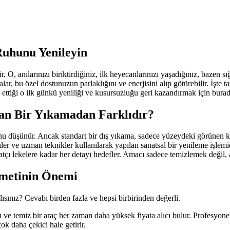
Ruhunu Yenileyin
ir. O, anılarınızı biriktirdiğiniz, ilk heyecanlarınızı yaşadığınız, baze
lar, bu özel dostunuzun parlaklığını ve enerjisini alıp götürebilir. İşt
 ettiği o ilk günkü yeniliği ve kusursuzluğu geri kazandırmak için burad
dan Bir Yıkamadan Farklıdır?
unu düşünür. Ancak standart bir dış yıkama, sadece yüzeydeki görünen ki
ler ve uzman teknikler kullanılarak yapılan sanatsal bir yenileme işlemi
natçı lekelere kadar her detayı hedefler. Amacı sadece temizlemek değil
zmetinin Önemi
ısınız? Cevabı birden fazla ve hepsi birbirinden değerli.
ı ve temiz bir araç her zaman daha yüksek fiyata alıcı bulur. Profesyonel
ok daha çekici hale getirir.