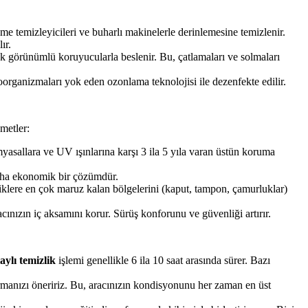
şeme temizleyicileri ve buharlı makinelerle derinlemesine temizlenir.
ır.
k görünümlü koruyucularla beslenir. Bu, çatlamaları ve solmaları
organizmaları yok eden ozonlama teknolojisi ile dezenfekte edilir.
metler:
myasallara ve UV ışınlarına karşı 3 ila 5 yıla varan üstün koruma
daha ekonomik bir çözümdür.
ziklere en çok maruz kalan bölgelerini (kaput, tampon, çamurluklar)
ızın iç aksamını korur. Sürüş konforunu ve güvenliği artırır.
aylı temizlik
işlemi genellikle 6 ila 10 saat arasında sürer. Bazı
ırmanızı öneririz. Bu, aracınızın kondisyonunu her zaman en üst