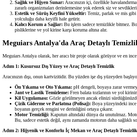
Sağlık ve Hijyen Sunar:
Aracınızın içi, özellikle havalandırma s
zararlı organizmaları derinlemesine yok ederek siz ve sevdiklerin
Estetik ve Sürüş Keyfini Yükseltir:
Temiz, parlak ve mis gibi 
yolculuğu daha keyifli hale getirir.
Kalıcı Korum a Sağlar:
Bu işlem sadece temizlikle bitmez. Bo
pisliklerine ve yol kirine karşı koruma altına alır.
Meguiars Antalya'da Araç Detaylı Temizlik
Meguiars Antalya olarak, her aracı bir proje olarak görüyor ve en ince 
Adım 1: Kusursuz Dış Yüzey ve Araç Detaylı Temizlik
Aracınızın dışı, onun kartvizitidir. Bu yüzden işe dış yüzeyden başlıy
Ön Yıkama ve Oto Yıkama:
pH dengeli, boyaya zarar vermeyen
Jant ve Lastik Temizleme:
Fren balata tozlarının ve yol kirinin
Kil Uygulaması:
Gözle görülmeyen ancak elinizi sürdüğünüzde pü
Çizik Giderme ve Parlatma (Polisaj):
Boya yüzeyindeki ince ve
boyanın gerçek rengini ve derinliğini ortaya çıkarır.
Motor Temizliği:
Kaputun altındaki dünya da unutulmaz. Motor 
Bu, sadece estetik değil, aynı zamanda motorun daha sağlıklı s
Adım 2: Hijyenik ve Konforlu İç Mekan ve Araç Detaylı Temizli