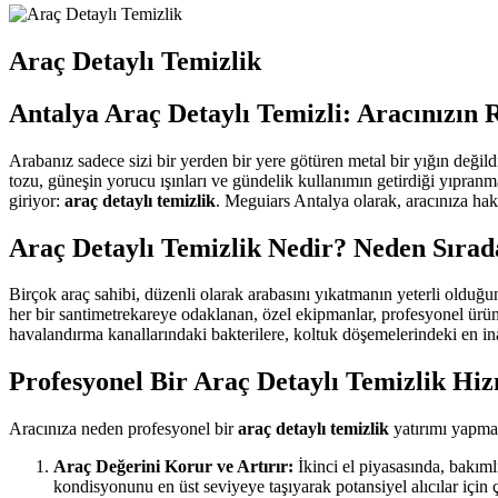
Araç Detaylı Temizlik
Antalya Araç Detaylı Temizli: Aracınızın 
Arabanız sadece sizi bir yerden bir yere götüren metal bir yığın değild
tozu, güneşin yorucu ışınları ve gündelik kullanımın getirdiği yıpranma
giriyor:
araç detaylı temizlik
. Meguiars Antalya olarak, aracınıza hak
Araç Detaylı Temizlik Nedir? Neden Sıra
Birçok araç sahibi, düzenli olarak arabasını yıkatmanın yeterli olduğ
her bir santimetrekareye odaklanan, özel ekipmanlar, profesyonel ürün
havalandırma kanallarındaki bakterilere, koltuk döşemelerindeki en i
Profesyonel Bir Araç Detaylı Temizlik Hi
Aracınıza neden profesyonel bir
araç detaylı temizlik
yatırımı yapmal
Araç Değerini Korur ve Artırır:
İkinci el piyasasında, bakıml
kondisyonunu en üst seviyeye taşıyarak potansiyel alıcılar için ç