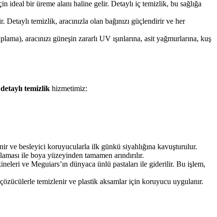
çin ideal bir üreme alanı haline gelir. Detaylı iç temizlik, bu sağlığa
Detaylı temizlik, aracınızla olan bağınızı güçlendirir ve her
ma), aracınızı güneşin zararlı UV ışınlarına, asit yağmurlarına, kuş
detaylı temizlik
hizmetimiz:
zlenir ve besleyici koruyucularla ilk günkü siyahlığına kavuşturulur.
ulaması ile boya yüzeyinden tamamen arındırılır.
neleri ve Meguiars’ın dünyaca ünlü pastaları ile giderilir. Bu işlem,
zücülerle temizlenir ve plastik aksamlar için koruyucu uygulanır.