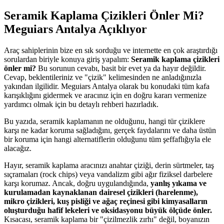
Seramik Kaplama Çizikleri Önler Mi?
Meguiars Antalya Açıklıyor
Araç sahiplerinin bize en sık sorduğu ve internette en çok araştırdığı
sorulardan biriyle konuya giriş yapalım:
Seramik kaplama çizikleri
önler mi?
Bu sorunun cevabı, basit bir evet ya da hayır değildir.
Cevap, beklentileriniz ve "çizik" kelimesinden ne anladığınızla
yakından ilgilidir. Meguiars Antalya olarak bu konudaki tüm kafa
karışıklığını gidermek ve aracınız için en doğru kararı vermenize
yardımcı olmak için bu detaylı rehberi hazırladık.
Bu yazıda, seramik kaplamanın ne olduğunu, hangi tür çiziklere
karşı ne kadar koruma sağladığını, gerçek faydalarını ve daha üstün
bir koruma için hangi alternatiflerin olduğunu tüm şeffaflığıyla ele
alacağız.
Hayır, seramik kaplama aracınızı anahtar çiziği, derin sürtmeler, taş
sıçramaları (rock chips) veya vandalizm gibi ağır fiziksel darbelere
karşı korumaz. Ancak, doğru uygulandığında,
yanlış yıkama ve
kurulamadan kaynaklanan dairesel çizikleri (harelenme),
mikro çizikleri, kuş pisliği ve ağaç reçinesi gibi kimyasalların
oluşturduğu hafif lekeleri ve oksidasyonu büyük ölçüde önler.
Kısacası, seramik kaplama bir "çizilmezlik zırhı" değil, boyanızın