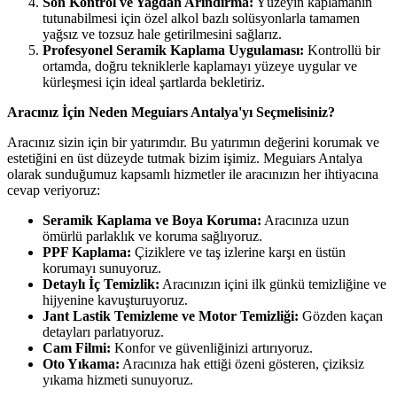
Son Kontrol ve Yağdan Arındırma:
Yüzeyin kaplamanın
tutunabilmesi için özel alkol bazlı solüsyonlarla tamamen
yağsız ve tozsuz hale getirilmesini sağlarız.
Profesyonel Seramik Kaplama Uygulaması:
Kontrollü bir
ortamda, doğru tekniklerle kaplamayı yüzeye uygular ve
kürleşmesi için ideal şartlarda bekletiriz.
Aracınız İçin Neden Meguiars Antalya'yı Seçmelisiniz?
Aracınız sizin için bir yatırımdır. Bu yatırımın değerini korumak ve
estetiğini en üst düzeyde tutmak bizim işimiz. Meguiars Antalya
olarak sunduğumuz kapsamlı hizmetler ile aracınızın her ihtiyacına
cevap veriyoruz:
Seramik Kaplama ve Boya Koruma:
Aracınıza uzun
ömürlü parlaklık ve koruma sağlıyoruz.
PPF Kaplama:
Çiziklere ve taş izlerine karşı en üstün
korumayı sunuyoruz.
Detaylı İç Temizlik:
Aracınızın içini ilk günkü temizliğine ve
hijyenine kavuşturuyoruz.
Jant Lastik Temizleme ve Motor Temizliği:
Gözden kaçan
detayları parlatıyoruz.
Cam Filmi:
Konfor ve güvenliğinizi artırıyoruz.
Oto Yıkama:
Aracınıza hak ettiği özeni gösteren, çiziksiz
yıkama hizmeti sunuyoruz.