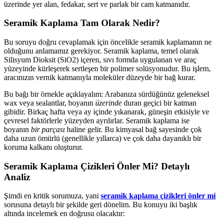
üzerinde yer alan, fedakar, sert ve parlak bir cam katmanıdır.
Seramik Kaplama Tam Olarak Nedir?
Bu soruyu doğru cevaplamak için öncelikle seramik kaplamanın ne
olduğunu anlamamız gerekiyor. Seramik kaplama, temel olarak
Silisyum Dioksit (SiO2​) içeren, sıvı formda uygulanan ve araç
yüzeyinde kürleşerek sertleşen bir polimer solüsyonudur. Bu işlem,
aracınızın vernik katmanıyla moleküler düzeyde bir bağ kurar.
Bu bağı bir örnekle açıklayalım: Arabanıza sürdüğünüz geleneksel
wax veya sealantlar, boyanın
üzerinde
duran geçici bir katman
gibidir. Birkaç hafta veya ay içinde yıkanarak, güneşin etkisiyle ve
çevresel faktörlerle yüzeyden ayrılırlar. Seramik kaplama ise
boyanın
bir parçası
haline gelir. Bu kimyasal bağ sayesinde çok
daha uzun ömürlü (genellikle yıllarca) ve çok daha dayanıklı bir
koruma kalkanı oluşturur.
Seramik Kaplama Çizikleri Önler Mi? Detaylı
Analiz
Şimdi en kritik sorumuza, yani
seramik kaplama çizikleri önler mi
sorusuna detaylı bir şekilde geri dönelim. Bu konuyu iki başlık
altında incelemek en doğrusu olacaktır: