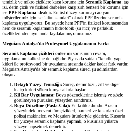
temizlik ve mikro çiziklere karşı koruma için
Seramik Kaplama
; taş
izi, derin çizik ve fiziksel darbelere karşı zırh benzeri bir koruma için
ise
PPF Kaplama
idealdir. En üst düzey korumayı arayan
müşterilerimiz için ise "altın standart" olarak PPF üzerine seramik
kaplama uyguluyoruz. Bu sayede hem PPF'in fiziksel korumasından
hem de seramik kaplamanın hidrofobik (su itici) ve parlaklık
özelliklerinden aynı anda faydalanmış olursunuz.
Meguiars Antalya'da Profesyonel Uygulamanın Farkı
Seramik kaplama çizikleri önler mi
sorusunun cevabı,
uygulamanın kalitesine de bağlıdır. Piyasada satılan "kendin yap"
kitleri ile profesyonel bir uygulama arasında dağlar kadar fark vardır.
Meguiars Antalya'da bir seramik kaplama süreci şu adımlardan
oluşur:
Detaylı Yüzey Temizliği:
Süreç, demir tozu, zift ve diğer
inatçı kirleri söken kimyasallarla başlar.
Kil Bar Uygulaması:
Boya gözeneklerine işlemiş ve gözle
görülmeyen pürüzleri yüzeyden arındırırız.
Boya Düzeltme (Pasta-Cila):
En kritik adımdır. Aracın
yüzeyindeki mevcut tüm çizikleri, hareleri ve kusurları özel
polisaj makineleri ve Meguiars ürünleriyle gideririz. Kusurlu
bir yüzeye seramik kaplama yapmak, o kusurları yıllarca
yüzeye hapsetmek demektir.