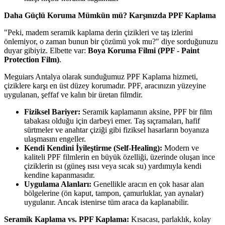
Daha Güçlü Koruma Mümkün mü? Karşınızda PPF Kaplama
"Peki, madem seramik kaplama derin çizikleri ve taş izlerini
önlemiyor, o zaman bunun bir çözümü yok mu?" diye sorduğunuzu
duyar gibiyiz. Elbette var:
Boya Koruma Filmi (PPF - Paint
Protection Film)
.
Meguiars Antalya olarak sunduğumuz PPF Kaplama hizmeti,
çiziklere karşı en üst düzey korumadır. PPF, aracınızın yüzeyine
uygulanan, şeffaf ve kalın bir üretan filmdir.
Fiziksel Bariyer:
Seramik kaplamanın aksine, PPF bir film
tabakası olduğu için darbeyi emer. Taş sıçramaları, hafif
sürtmeler ve anahtar çiziği gibi fiziksel hasarların boyanıza
ulaşmasını engeller.
Kendi Kendini İyileştirme (Self-Healing):
Modern ve
kaliteli PPF filmlerin en büyük özelliği, üzerinde oluşan ince
çiziklerin ısı (güneş ısısı veya sıcak su) yardımıyla kendi
kendine kapanmasıdır.
Uygulama Alanları:
Genellikle aracın en çok hasar alan
bölgelerine (ön kaput, tampon, çamurluklar, yan aynalar)
uygulanır. Ancak istenirse tüm araca da kaplanabilir.
Seramik Kaplama vs. PPF Kaplama:
Kısacası, parlaklık, kolay