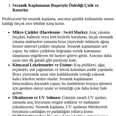
Seramik Kaplamanın Başarıyla Önlediği Çizik ve
Kusurlar
Profesyonel bir seramik kaplama, aracınızı günlük kullanımda maruz
kaldığı birçok ince tehdide karşı korur.
Mikro Çizikler (Harelenme - Swirl Marks):
Araç yıkama
fırçaları, kalitesiz veya kirli bezlerle kurulama, fırçalı otomatik
yıkama makineleri zamanla boya yüzeyinde örümcek ağına
benzer dairesel çizikler oluşturur. Seramik kaplamanın sert
yapısı, bu mikro çiziklerin doğrudan vernik katmanına
ulaşmasını engelleyen bir bariyer görevi görür. Aracınız daha
uzun süre ilk günkü gibi pürüzsüz kalır.
Kimyasal Lekelenmeler ve Etsime:
Kuş pislikleri, ağaç
reçineleri, asit yağmurları ve böcek kalıntıları asidik yapıdadır.
Boya yüzeyinde uzun süre kaldıklarında verniği yakarak
kalıcı lekelere neden olurlar. Seramik kaplamanın
kimyasallara dayanıklı yapısı, bu maddelerin boyaya işlemesi
için gereken süreyi uzatır ve temizliği çok daha kolay hale
getirir.
Oksidasyon ve UV Solması:
Güneşin zararlı UV ışınları,
zamanla araç boyasının rengini soldurur ve matlaştırır
(oksidasyon). Seramik kaplama, UV ışınlarını filtreleyerek
boyanızın canlılığını ve parlaklığını yıllarca korur.