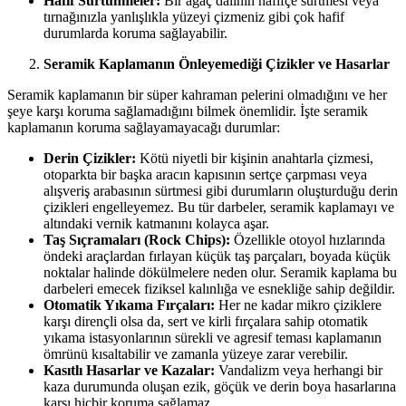
Hafif Sürtünmeler:
Bir ağaç dalının hafifçe sürtmesi veya
tırnağınızla yanlışlıkla yüzeyi çizmeniz gibi çok hafif
durumlarda koruma sağlayabilir.
Seramik Kaplamanın Önleyemediği Çizikler ve Hasarlar
Seramik kaplamanın bir süper kahraman pelerini olmadığını ve her
şeye karşı koruma sağlamadığını bilmek önemlidir. İşte seramik
kaplamanın koruma sağlayamayacağı durumlar:
Derin Çizikler:
Kötü niyetli bir kişinin anahtarla çizmesi,
otoparkta bir başka aracın kapısının sertçe çarpması veya
alışveriş arabasının sürtmesi gibi durumların oluşturduğu derin
çizikleri engelleyemez. Bu tür darbeler, seramik kaplamayı ve
altındaki vernik katmanını kolayca aşar.
Taş Sıçramaları (Rock Chips):
Özellikle otoyol hızlarında
öndeki araçlardan fırlayan küçük taş parçaları, boyada küçük
noktalar halinde dökülmelere neden olur. Seramik kaplama bu
darbeleri emecek fiziksel kalınlığa ve esnekliğe sahip değildir.
Otomatik Yıkama Fırçaları:
Her ne kadar mikro çiziklere
karşı dirençli olsa da, sert ve kirli fırçalara sahip otomatik
yıkama istasyonlarının sürekli ve agresif teması kaplamanın
ömrünü kısaltabilir ve zamanla yüzeye zarar verebilir.
Kasıtlı Hasarlar ve Kazalar:
Vandalizm veya herhangi bir
kaza durumunda oluşan ezik, göçük ve derin boya hasarlarına
karşı hiçbir koruma sağlamaz.