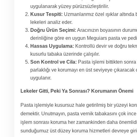
uygulanarak yüzey pürüzsüzleştirilir.
Kusur Tespiti:
Uzmanlarımız özel ışıklar altında b
lekeleri analiz eder.
Doğru Ürün Seçimi:
Aracınızın boyasının durumun
derinliğine göre en uygun Meguiars pasta ve pedi 
Hassas Uygulama:
Kontrollü devir ve doğru tek
kusurlu tabaka üzerinde çalışılır.
Son Kontrol ve Cila:
Pasta işlemi bittikten sonra
parlaklığı ve korumayı en üst seviyeye çıkaracak 
uygulanır.
Lekeler Gitti, Peki Ya Sonrası? Korumanın Önemi
Pasta işlemiyle kusursuz hale getirilmiş bir yüzeyi k
demektir. Unutmayın, pasta vernik tabakasını çok ince d
işlem sonrası koruma her zamankinden daha önemlidir
sunduğumuz üst düzey koruma hizmetleri devreye giri