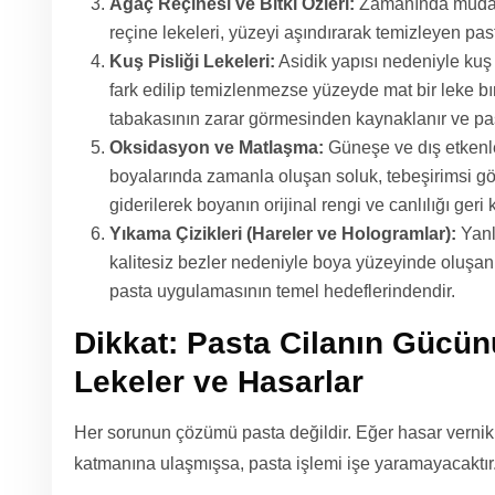
Ağaç Reçinesi ve Bitki Özleri:
Zamanında müdah
reçine lekeleri, yüzeyi aşındırarak temizleyen pasta 
Kuş Pisliği Lekeleri:
Asidik yapısı nedeniyle kuş p
fark edilip temizlenmezse yüzeyde mat bir leke bır
tabakasının zarar görmesinden kaynaklanır ve pasta
Oksidasyon ve Matlaşma:
Güneşe ve dış etkenl
boyalarında zamanla oluşan soluk, tebeşirimsi g
giderilerek boyanın orijinal rengi ve canlılığı geri k
Yıkama Çizikleri (Hareler ve Hologramlar):
Yanlı
kalitesiz bezler nedeniyle boya yüzeyinde oluşan
pasta uygulamasının temel hedeflerindendir.
Dikkat: Pasta Cilanın Gücü
Lekeler ve Hasarlar
Her sorunun çözümü pasta değildir. Eğer hasar vernik
katmanına ulaşmışsa, pasta işlemi işe yaramayacaktır