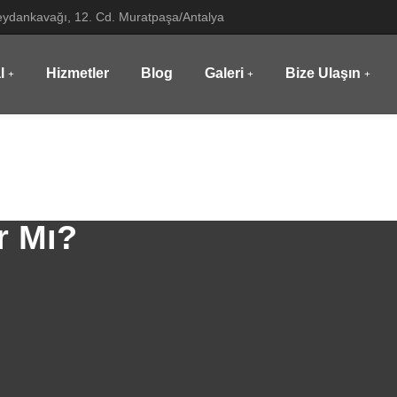
ydankavağı, 12. Cd. Muratpaşa/Antalya
l
Hizmetler
Blog
Galeri
Bize Ulaşın
r Mı?