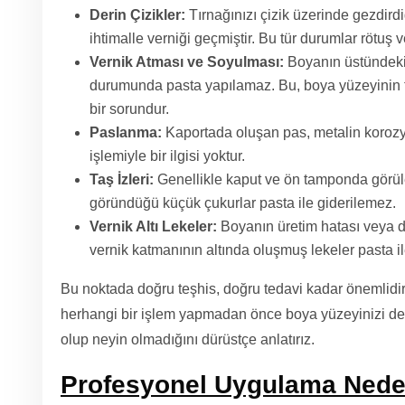
Derin Çizikler:
Tırnağınızı çizik üzerinde gezdirdi
ihtimalle verniği geçmiştir. Bu tür durumlar rötuş v
Vernik Atması ve Soyulması:
Boyanın üstündeki 
durumunda pasta yapılamaz. Bu, boya yüzeyinin 
bir sorundur.
Paslanma:
Kaportada oluşan pas, metalin koroz
işlemiyle bir ilgisi yoktur.
Taş İzleri:
Genellikle kaput ve ön tamponda görüle
göründüğü küçük çukurlar pasta ile giderilemez.
Vernik Altı Lekeler:
Boyanın üretim hatası veya d
vernik katmanının altında oluşmuş lekeler pasta il
Bu noktada doğru teşhis, doğru tedavi kadar önemlidir
herhangi bir işlem yapmadan önce boya yüzeyinizi de
olup neyin olmadığını dürüstçe anlatırız.
Profesyonel Uygulama Neden