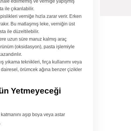
ale edilmemiş ve verniğe yapışmış
ile çıkarılabilir.
islikleri verniğe hızla zarar verir. Erken
akır. Bu matlaşmış leke, verniğin üst
 ile düzeltilebilir.
ere uzun süre maruz kalmış araç
örünüm (oksidasyon), pasta işlemiyle
azandırılır.
ş yıkama teknikleri, fırça kullanımı veya
 dairesel, örümcek ağına benzer çizikler
nün Yetmeyeceği
 katmanını aşıp boya veya astar
.