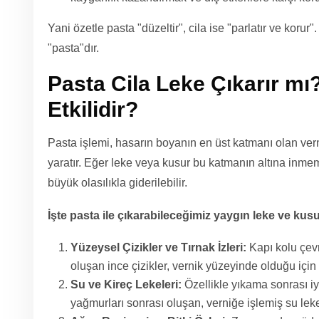
Yani özetle pasta "düzeltir", cila ise "parlatır ve koru
"pasta"dır.
Pasta Cila Leke Çıkarır mı
Etkilidir?
Pasta işlemi, hasarın boyanın en üst katmanı olan ver
yaratır. Eğer leke veya kusur bu katmanın altına inme
büyük olasılıkla giderilebilir.
İşte pasta ile çıkarabileceğimiz yaygın leke ve kusur
Yüzeysel Çizikler ve Tırnak İzleri:
Kapı kolu çevr
oluşan ince çizikler, vernik yüzeyinde olduğu için p
Su ve Kireç Lekeleri:
Özellikle yıkama sonrası i
yağmurları sonrası oluşan, verniğe işlemiş su leke