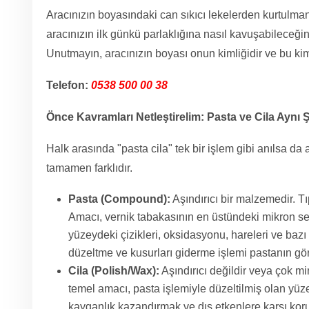
Aracınızın boyasındaki can sıkıcı lekelerden kurtulmanın
aracınızın ilk günkü parlaklığına nasıl kavuşabileceğin
Unutmayın, aracınızın boyası onun kimliğidir ve bu kim
Telefon:
0538 500 00 38
Önce Kavramları Netleştirelim: Pasta ve Cila Aynı 
Halk arasında "pasta cila" tek bir işlem gibi anılsa da
tamamen farklıdır.
Pasta (Compound):
Aşındırıcı bir malzemedir. Tıp
Amacı, vernik tabakasının en üstündeki mikron se
yüzeydeki çizikleri, oksidasyonu, hareleri ve bazı 
düzeltme ve kusurları giderme işlemi pastanın gör
Cila (Polish/Wax):
Aşındırıcı değildir veya çok mi
temel amacı, pasta işlemiyle düzeltilmiş olan yüze
kayganlık kazandırmak ve dış etkenlere karşı koru