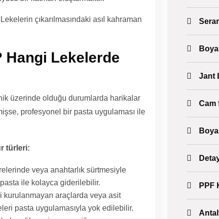
r". Lekelerin çıkarılmasındaki asıl kahraman
Sera
Boya
? Hangi Lekelerde
Jant 
nik üzerinde olduğu durumlarda harikalar
Cam f
mişse, profesyonel bir pasta uygulaması ile
Boya
 türleri:
Detay
elerinde veya anahtarlık sürtmesiyle
asta ile kolayca giderilebilir.
PPF 
yi kurulanmayan araçlarda veya asit
leri pasta uygulamasıyla yok edilebilir.
Anta