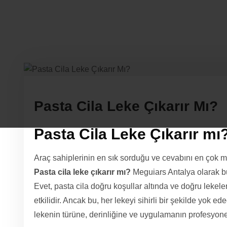
Pasta Cila Leke Çıkarır Mı?
Pasta Cila Leke Çıkarır mı
Araç sahiplerinin en sık sorduğu ve cevabını en çok me
Pasta cila leke çıkarır mı?
Meguiars Antalya olarak bu
Evet, pasta cila doğru koşullar altında ve doğru leke
etkilidir. Ancak bu, her lekeyi sihirli bir şekilde yok 
lekenin türüne, derinliğine ve uygulamanın profesyonel