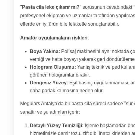
"
Pasta cila leke çıkarır mı?
" sorusunun cevabındaki "e
profesyonel ekipman ve uzmanlar tarafından yapılmasıd
ellerde en iyi ürün bile felaketle sonuçlanabilir.
Amatör uygulamaların riskleri:
Boya Yakma:
Polisaj makinesini aynı noktada ço
verniği ve hatta boyayı yakarak geri döndürülemez
Hologram Oluşumu:
Yanlış teknik ve ped kullan
görünen hologramlar bırakır.
Dengesiz Yüzey:
Eşit basınç uygulanmaması, ara
daha parlak kalmasına neden olur.
Meguiars Antalya'da bir pasta cila süreci sadece "sür ve
sanattır ve şu adımları içerir:
Detaylı Yüzey Temizliği:
İşleme başlamadan önc
hizmetimizle demir tozu, zift gibi inatçı kirlerden arı