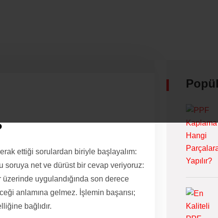
Popül
?
rak ettiği sorulardan biriyle başlayalım:
 soruya net ve dürüst bir cevap veriyoruz:
ler üzerinde uygulandığında son derece
edeceği anlamına gelmez. İşlemin başarısı;
liğine bağlıdır.