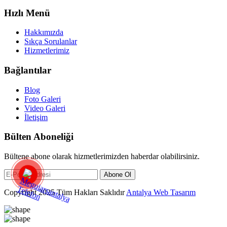
Hızlı Menü
Hakkımızda
Sıkça Sorulanlar
Hizmetlerimiz
Bağlantılar
Blog
Foto Galeri
Video Galeri
İletişim
Bülten Aboneliği
Bültene abone olarak hizmetlerimizden haberdar olabilirsiniz.
Abone Ol
Copyright 2025 Tüm Hakları Saklıdır
Antalya Web Tasarım