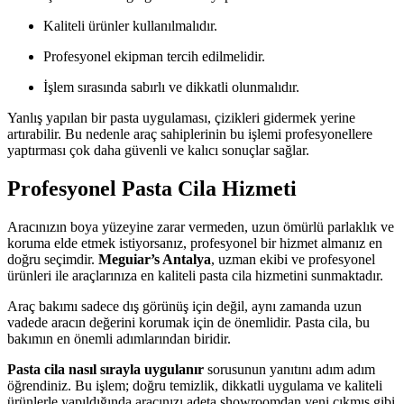
Kaliteli ürünler kullanılmalıdır.
Profesyonel ekipman tercih edilmelidir.
İşlem sırasında sabırlı ve dikkatli olunmalıdır.
Yanlış yapılan bir pasta uygulaması, çizikleri gidermek yerine
artırabilir. Bu nedenle araç sahiplerinin bu işlemi profesyonellere
yaptırması çok daha güvenli ve kalıcı sonuçlar sağlar.
Profesyonel Pasta Cila Hizmeti
Aracınızın boya yüzeyine zarar vermeden, uzun ömürlü parlaklık ve
koruma elde etmek istiyorsanız, profesyonel bir hizmet almanız en
doğru seçimdir.
Meguiar’s Antalya
, uzman ekibi ve profesyonel
ürünleri ile araçlarınıza en kaliteli pasta cila hizmetini sunmaktadır.
Araç bakımı sadece dış görünüş için değil, aynı zamanda uzun
vadede aracın değerini korumak için de önemlidir. Pasta cila, bu
bakımın en önemli adımlarından biridir.
Pasta cila nasıl sırayla uygulanır
sorusunun yanıtını adım adım
öğrendiniz. Bu işlem; doğru temizlik, dikkatli uygulama ve kaliteli
ürünlerle yapıldığında aracınızı adeta showroomdan yeni çıkmış gibi