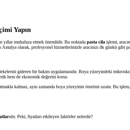
eçimi Yapın
zun yıllar muhafaza etmek önemlidir. Bu noktada
pasta cila
işlemi, aracı
s Antalya olarak, profesyonel hizmetlerimizle aracınızı ilk günkü gibi pa
u lekelerini gideren bir bakım uygulamasıdır. Boya yüzeyindeki mikros
stetik hem de ekonomik değerini korur.
rlatmakla kalmaz, aynı zamanda boya yüzeyinin ömrünü uzatır. Bu işle
yatlar
ıdır. Peki, fiyatları etkileyen faktörler nelerdir?