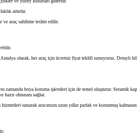
zikler ve yüzey kusurları giderilir.
klık artırılır.
 ve araç sahibine teslim edilir.
ebilir.
Antalya olarak, her araç için ücretsiz fiyat teklifi sunuyoruz. Detaylı b
ynı zamanda boya koruma işlemleri için de temel oluşturur. Seramik ka
 hazır olmasını sağlar.
hizmetleri sunarak aracınızın uzun yıllar parlak ve korunmuş kalmasını
iz: