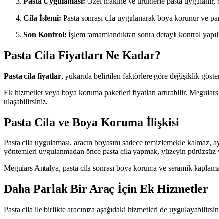
Pasta Uygulaması:
Özel makine ve ürünlerle pasta uygulanır, çi
Cila İşlemi:
Pasta sonrası cila uygulanarak boya korunur ve parla
Son Kontrol:
İşlem tamamlandıktan sonra detaylı kontrol yapılır
Pasta Cila Fiyatları Ne Kadar?
Pasta cila fiyatlar
, yukarıda belirtilen faktörlere göre değişiklik göster
Ek hizmetler veya boya koruma paketleri fiyatları artırabilir. Meguiars 
ulaşabilirsiniz.
Pasta Cila ve Boya Koruma İlişkisi
Pasta cila uygulaması, aracın boyasını sadece temizlemekle kalmaz, a
yöntemleri uygulanmadan önce pasta cila yapmak, yüzeyin pürüzsüz ve
Meguiars Antalya, pasta cila sonrası boya koruma ve seramik kaplama 
Daha Parlak Bir Araç İçin Ek Hizmetler
Pasta cila ile birlikte aracınıza aşağıdaki hizmetleri de uygulayabilirsin