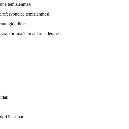
sine temizlenmesi.
profesyonelce temizlenmesi.
rının giderilmesi.
tra koruma katmanları eklenmesi.
.
rlar.
eri ile sunar.