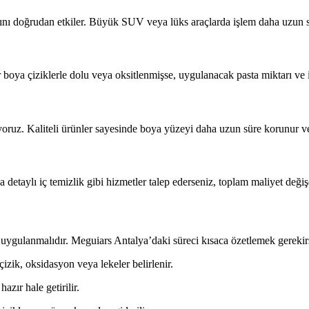
ını doğrudan etkiler. Büyük SUV veya lüks araçlarda işlem daha uzun sü
boya çiziklerle dolu veya oksitlenmişse, uygulanacak pasta miktarı ve iş
ıyoruz. Kaliteli ürünler sayesinde boya yüzeyi daha uzun süre korunur ve 
 detaylı iç temizlik gibi hizmetler talep ederseniz, toplam maliyet değişe
le uygulanmalıdır. Meguiars Antalya’daki süreci kısaca özetlemek gerekir
çizik, oksidasyon veya lekeler belirlenir.
azır hale getirilir.