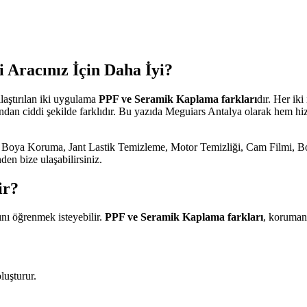
Aracınız İçin Daha İyi?
ılaştırılan iki uygulama
PPF ve Seramik Kaplama farkları
dır. Her ik
sından ciddi şekilde farklıdır. Bu yazıda Meguiars Antalya olarak hem
 Boya Koruma, Jant Lastik Temizleme, Motor Temizliği, Cam Filmi, B
en bize ulaşabilirsiniz.
ir?
ını öğrenmek isteyebilir.
PPF ve Seramik Kaplama farkları
, korumanı
luşturur.