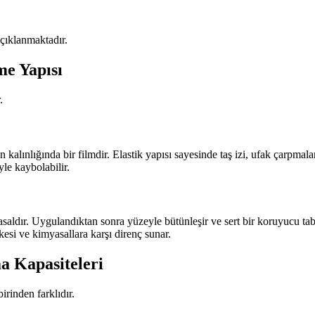
açıklanmaktadır.
e Yapısı
.
lınlığında bir filmdir. Elastik yapısı sayesinde taş izi, ufak çarpmalar, 
yle kaybolabilir.
saldır. Uygulandıktan sonra yüzeyle bütünleşir ve sert bir koruyucu tab
esi ve kimyasallara karşı direnç sunar.
 Kapasiteleri
irinden farklıdır.