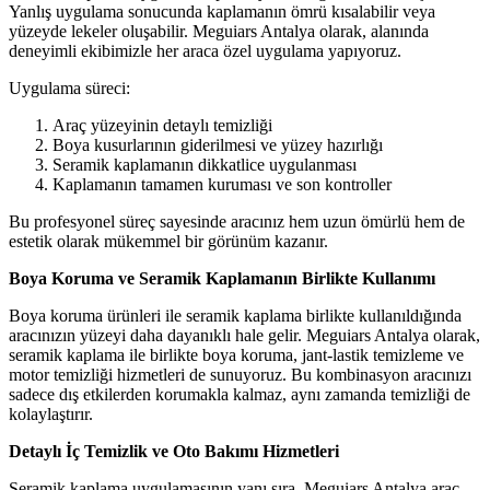
Yanlış uygulama sonucunda kaplamanın ömrü kısalabilir veya
yüzeyde lekeler oluşabilir. Meguiars Antalya olarak, alanında
deneyimli ekibimizle her araca özel uygulama yapıyoruz.
Uygulama süreci:
Araç yüzeyinin detaylı temizliği
Boya kusurlarının giderilmesi ve yüzey hazırlığı
Seramik kaplamanın dikkatlice uygulanması
Kaplamanın tamamen kuruması ve son kontroller
Bu profesyonel süreç sayesinde aracınız hem uzun ömürlü hem de
estetik olarak mükemmel bir görünüm kazanır.
Boya Koruma ve Seramik Kaplamanın Birlikte Kullanımı
Boya koruma ürünleri ile seramik kaplama birlikte kullanıldığında
aracınızın yüzeyi daha dayanıklı hale gelir. Meguiars Antalya olarak,
seramik kaplama ile birlikte boya koruma, jant-lastik temizleme ve
motor temizliği hizmetleri de sunuyoruz. Bu kombinasyon aracınızı
sadece dış etkilerden korumakla kalmaz, aynı zamanda temizliği de
kolaylaştırır.
Detaylı İç Temizlik ve Oto Bakımı Hizmetleri
Seramik kaplama uygulamasının yanı sıra, Meguiars Antalya araç