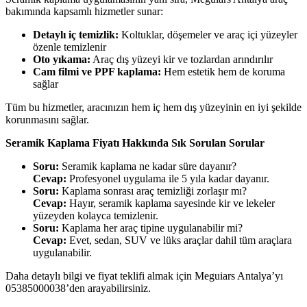
bakımında kapsamlı hizmetler sunar:
Detaylı iç temizlik:
Koltuklar, döşemeler ve araç içi yüzeyler
özenle temizlenir
Oto yıkama:
Araç dış yüzeyi kir ve tozlardan arındırılır
Cam filmi ve PPF kaplama:
Hem estetik hem de koruma
sağlar
Tüm bu hizmetler, aracınızın hem iç hem dış yüzeyinin en iyi şekilde
korunmasını sağlar.
Seramik Kaplama Fiyatı Hakkında Sık Sorulan Sorular
Soru:
Seramik kaplama ne kadar süre dayanır?
Cevap:
Profesyonel uygulama ile 5 yıla kadar dayanır.
Soru:
Kaplama sonrası araç temizliği zorlaşır mı?
Cevap:
Hayır, seramik kaplama sayesinde kir ve lekeler
yüzeyden kolayca temizlenir.
Soru:
Kaplama her araç tipine uygulanabilir mi?
Cevap:
Evet, sedan, SUV ve lüks araçlar dahil tüm araçlara
uygulanabilir.
Daha detaylı bilgi ve fiyat teklifi almak için Meguiars Antalya’yı
05385000038’den arayabilirsiniz.