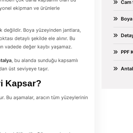
Cam f
syonel ekipman ve ürünlerle
Boya
ik değildir. Boya yüzeyinden jantlara,
Detay
ası detaylı şekilde ele alınır. Bu
un vadede değer kaybı yaşamaz.
PPF 
talya
, bu alanda sunduğu kapsamlı
Anta
an üst seviyeye taşır.
ri Kapsar?
r. Bu aşamalar, aracın tüm yüzeylerinin