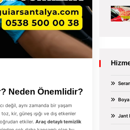
Hizme
Sera
ir? Neden Önemlidir?
Boya
racı değil, aynı zamanda bir yaşam
toz, kir, güneş ışığı ve dış etkenler
Jant 
oğrudan etkiler.
Araç detaylı temizlik
erinden çok daha kapsamlı olan bu