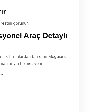
ır
estijli görünür.
syonel Araç Detaylı
n ilk firmalardan biri olan Meguiars
anlarıyla hizmet verir.
r: