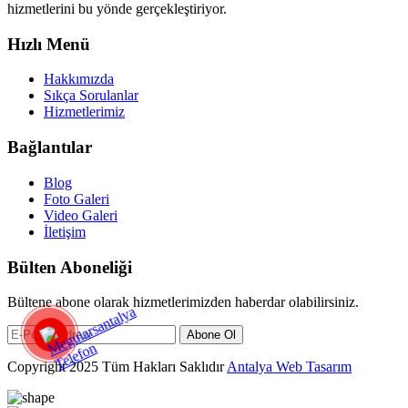
hizmetlerini bu yönde gerçekleştiriyor.
Hızlı Menü
Hakkımızda
Sıkça Sorulanlar
Hizmetlerimiz
Bağlantılar
Blog
Foto Galeri
Video Galeri
İletişim
Bülten Aboneliği
Bültene abone olarak hizmetlerimizden haberdar olabilirsiniz.
Abone Ol
Copyright 2025 Tüm Hakları Saklıdır
Antalya Web Tasarım