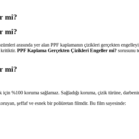
r mi?
r mi?
zümleri arasında yer alan PPF kaplamanın çizikleri gerçekten engelleyip
kritiktir.
PPF Kaplama Gerçekten Çizikleri Engeller mi?
sorusunu te
r mi?
k için %100 koruma sağlamaz. Sağladığı koruma, çizik türüne, darbenin ş
oruyan, şeffaf ve esnek bir poliüretan filmdir. Bu film sayesinde: