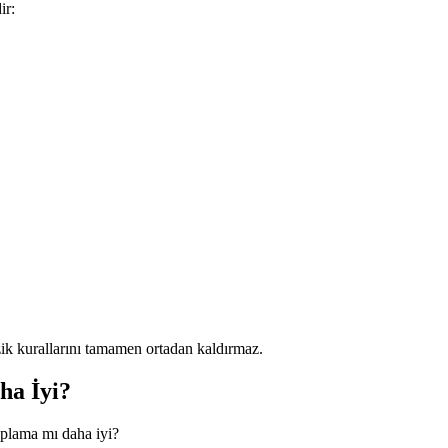
ir:
zik kurallarını tamamen ortadan kaldırmaz.
a İyi?
aplama mı daha iyi?