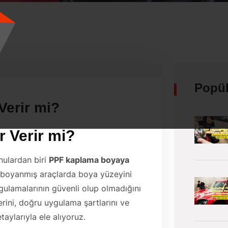
Popül
erir mi?
 Verir mi?
onulardan biri
PPF kaplama boyaya
i boyanmış araçlarda boya yüzeyini
gulamalarının güvenli olup olmadığını
rini, doğru uygulama şartlarını ve
aylarıyla ele alıyoruz.