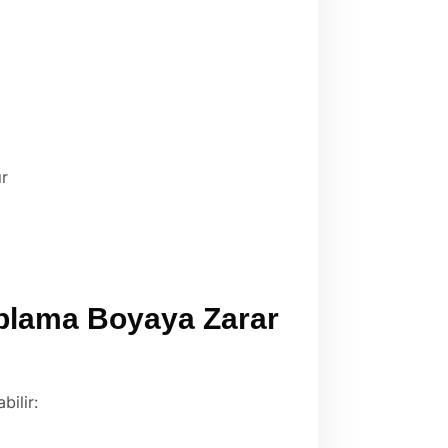
ır
plama Boyaya Zarar
ilir: