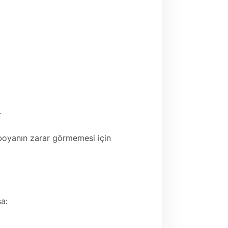
r
 boyanın zarar görmemesi için
a: