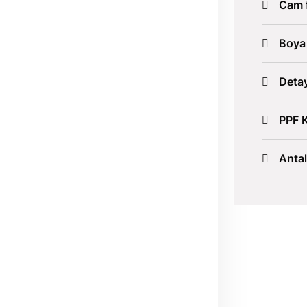
Cam f
Boya
Detay
PPF 
Anta