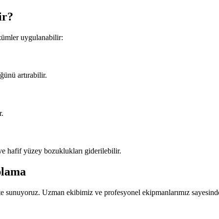
ir?
ümler uygulanabilir:
ünü artırabilir.
r.
e hafif yüzey bozuklukları giderilebilir.
plama
lite sunuyoruz. Uzman ekibimiz ve profesyonel ekipmanlarımız sayes