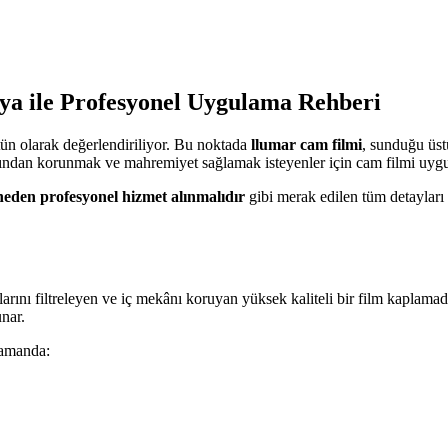
a ile Profesyonel Uygulama Rehberi
tün olarak değerlendiriliyor. Bu noktada
llumar cam filmi
, sunduğu üst
nlarından korunmak ve mahremiyet sağlamak isteyenler için cam filmi uyg
 neden profesyonel hizmet alınmalıdır
gibi merak edilen tüm detayları
arını filtreleyen ve iç mekânı koruyan yüksek kaliteli bir film kaplamad
nar.
zamanda: