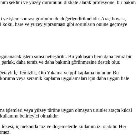
ullanım şeklini ve yüzey durumunu dikkate alarak profesyonel bir bakım
ni ve işlem sonrası görünüm de değerlendirilmelidir. Araç boyası,
 kötü koku, hare ve yüzey yıpranması gibi sorunların önüne geçmeye
lanacak işlem sırası netleştirilir. Bu yaklaşım hem daha temiz bir
a parlak, daha temiz ve daha bakımlı görünmesine destek olur.
etaylı İç Temizlik, Oto Yıkama ve ppf kaplama bulunur. Bu
ya koruma veya seramik kaplama uygulamaları için daha uygun hale
tma işlemleri veya yüzey türüne uygun olmayan ürünler araçta kılcal
ullanımı belirleyici olmalıdır.
u lekesi, iç mekanda toz ve döşemelerde kullanım izi olabilir. Her
lemez.