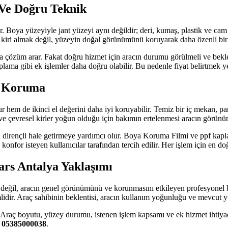
Ve Doğru Teknik
 Boya yüzeyiyle jant yüzeyi aynı değildir; deri, kumaş, plastik ve ca
r kiri almak değil, yüzeyin doğal görünümünü koruyarak daha özenli bir
a çözüm arar. Fakat doğru hizmet için aracın durumu görülmeli ve beklenti
ama gibi ek işlemler daha doğru olabilir. Bu nedenle fiyat belirtmek yerin
i Koruma
 hem de ikinci el değerini daha iyi koruyabilir. Temiz bir iç mekan, pa
ve çevresel kirler yoğun olduğu için bakımın ertelenmesi aracın görünüm
rençli hale getirmeye yardımcı olur. Boya Koruma Filmi ve ppf kaplama i
a konfor isteyen kullanıcılar tarafından tercih edilir. Her işlem için en d
rs Antalya Yaklaşımı
k değil, aracın genel görünümünü ve korunmasını etkileyen profesyonel b
emlidir. Araç sahibinin beklentisi, aracın kullanım yoğunluğu ve mevcut 
r. Araç boyutu, yüzey durumu, istenen işlem kapsamı ve ek hizmet ihtiyac
:
05385000038
.