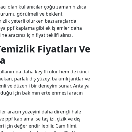
yacı olan kullanıcılar çoğu zaman hızlıca
durumu görülmeli ve beklenti
mizlik yeterli olurken bazı araçlarda
veya ppf kaplama gibi ek işlemler daha
e aracınız için fiyat teklifi alınız.
emizlik Fiyatları Ve
ma
llanımda daha keyifli olur hem de ikinci
mekan, parlak dış yüzey, bakımlı jantlar ve
li ve düzenli bir deneyim sunar. Antalya
olduğu için bakımın ertelenmesi aracın
r aracın yüzeyini daha dirençli hale
 ppf kaplama ise taş izi, çizik ve dış
i için değerlendirilebilir. Cam filmi,