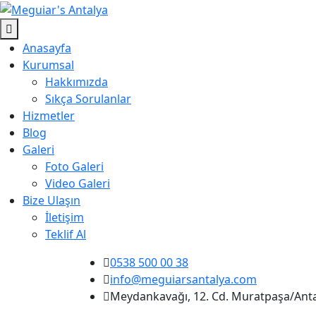
Anasayfa
Kurumsal
Hakkımızda
Sıkça Sorulanlar
Hizmetler
Blog
Galeri
Foto Galeri
Video Galeri
Bize Ulaşın
İletişim
Teklif Al
0538 500 00 38
info@meguiarsantalya.com
Meydankavağı, 12. Cd. Muratpaşa/Ant