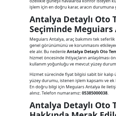
özellikle güneşli havalarda konfor isteyen kul
işlem için en doğru karar, aracın durumuna gö
Antalya Detaylı Oto T
Seçiminde Meguiars 
Meguiars Antalya, araç bakımını tek seferlik b
genel görünümünü ve korunmasını etkileyen 
ele alır. Bu nedenle
Antalya Detaylı Oto Temi
hizmet öncesinde ihtiyaçların anlaşılması öne
kullanım yoğunluğu ve mevcut yüzey durumu 
Hizmet sürecinde fiyat bilgisi sabit bir kalı
yüzey durumu, istenen işlem kapsamı ve ek hi
En doğru bilgi için Meguiars Antalya ile iletiş
alınız. Telefon numaramız:
05385000038
.
Antalya Detaylı Oto T
Hakkında Merak Edil