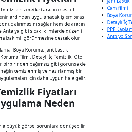
Jant Lastik
Cam filmi
 temizlik hizmetleri aracın mevcut
Boya Korum
enir, ardından uygulanacak işlem sırası
Detaylı İç T
r sonuç alınmasını sağlar hem de aracın
PPF Kapla
e Antalya gibi sıcak iklimlerde düzenli
Antalya Se
aha bakımlı görünmesine destek olur.
lama, Boya Koruma, Jant Lastik
Koruma Filmi, Detaylı İç Temizlik, Oto
r birbirinden bağımsız gibi görünse de
neğin temizlenmiş ve hazırlanmış bir
gulamaları için daha uygun hale gelir.
emizlik Fiyatları
 Uygulama Neden
la büyük görsel sorunlara dönüşebilir.