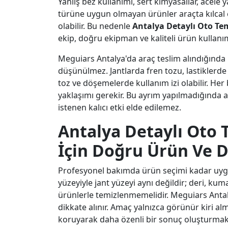
Yanlış bez kullanımı, sert kimyasallar, acele
türüne uygun olmayan ürünler araçta kılcal
olabilir. Bu nedenle
Antalya Detaylı Oto Tem
ekip, doğru ekipman ve kaliteli ürün kullanımı
Meguiars Antalya'da araç teslim alındığında i
düşünülmez. Jantlarda fren tozu, lastiklerde 
toz ve döşemelerde kullanım izi olabilir. Her 
yaklaşımı gerekir. Bu ayrım yapılmadığında a
istenen kalıcı etki elde edilemez.
Antalya Detaylı Oto T
İçin Doğru Ürün Ve 
Profesyonel bakımda ürün seçimi kadar uygu
yüzeyiyle jant yüzeyi aynı değildir; deri, ku
ürünlerle temizlenmemelidir. Meguiars Antal
dikkate alınır. Amaç yalnızca görünür kiri 
koruyarak daha özenli bir sonuç oluşturmakt