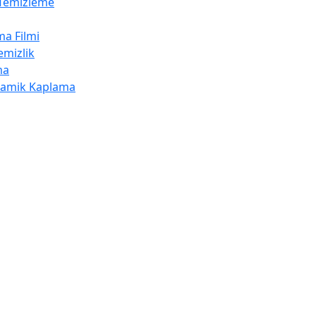
 Temizleme
a Filmi
emizlik
ma
ramik Kaplama