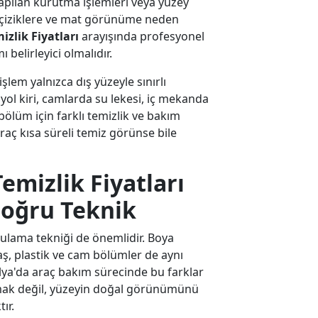
 yapılan kurutma işlemleri veya yüzey
 çiziklere ve mat görünüme neden
izlik Fiyatları
arayışında profesyonel
 belirleyici olmalıdır.
şlem yalnızca dış yüzeyle sınırlı
yol kiri, camlarda su lekesi, iç mekanda
bölüm için farklı temizlik ve bakım
raç kısa süreli temiz görünse bile
emizlik Fiyatları
Doğru Teknik
lama tekniği de önemlidir. Boya
maş, plastik ve cam bölümler de aynı
ya'da araç bakım sürecinde bu farklar
almak değil, yüzeyin doğal görünümünü
ır.