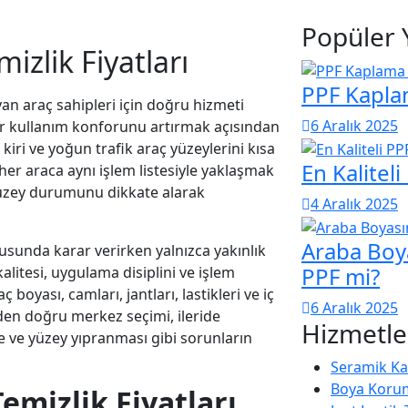
Popüler 
izlik Fiyatları
PPF Kaplam
an araç sahipleri için doğru hizmeti
6 Aralık 2025
kullanım konforunu artırmak açısından
kiri ve yoğun trafik araç yüzeylerini kısa
En Kalitel
her araca aynı işlem listesiyle yaklaşmak
e yüzey durumunu dikkate alarak
4 Aralık 2025
Araba Boy
sunda karar verirken yalnızca yakınlık
PPF mi?
kalitesi, uygulama disiplini ve işlem
boyası, camları, jantları, lastikleri ve iç
6 Aralık 2025
zden doğru merkez seçimi, ileride
Hizmetle
e ve yüzey yıpranması gibi sorunların
Seramik K
Boya Koru
emizlik Fiyatları