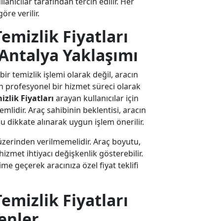
lanıcılar tarafından tercih edilir. Her
re verilir.
emizlik Fiyatları
Antalya Yaklaşımı
ir temizlik işlemi olarak değil, aracın
profesyonel bir hizmet süreci olarak
zlik Fiyatları
arayan kullanıcılar için
mlidir. Araç sahibinin beklentisi, aracın
dikkate alınarak uygun işlem önerilir.
p üzerinden verilmemelidir. Araç boyutu,
zmet ihtiyacı değişkenlik gösterebilir.
ime geçerek aracınıza özel fiyat teklifi
emizlik Fiyatları
enler