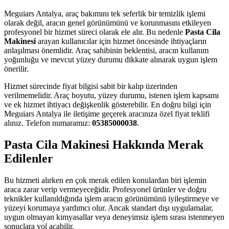
Meguiars Antalya, araç bakımını tek seferlik bir temizlik işlemi
olarak değil, aracın genel görünümünü ve korunmasını etkileyen
profesyonel bir hizmet süreci olarak ele alır. Bu nedenle
Pasta Cila
Makinesi
arayan kullanıcılar için hizmet öncesinde ihtiyaçların
anlaşılması önemlidir. Araç sahibinin beklentisi, aracın kullanım
yoğunluğu ve mevcut yüzey durumu dikkate alınarak uygun işlem
önerilir.
Hizmet sürecinde fiyat bilgisi sabit bir kalıp üzerinden
verilmemelidir. Araç boyutu, yüzey durumu, istenen işlem kapsamı
ve ek hizmet ihtiyacı değişkenlik gösterebilir. En doğru bilgi için
Meguiars Antalya ile iletişime geçerek aracınıza özel fiyat teklifi
alınız. Telefon numaramız:
05385000038
.
Pasta Cila Makinesi Hakkında Merak
Edilenler
Bu hizmeti alırken en çok merak edilen konulardan biri işlemin
araca zarar verip vermeyeceğidir. Profesyonel ürünler ve doğru
teknikler kullanıldığında işlem aracın görünümünü iyileştirmeye ve
yüzeyi korumaya yardımcı olur. Ancak standart dışı uygulamalar,
uygun olmayan kimyasallar veya deneyimsiz işlem sırası istenmeyen
sonuçlara yol açabilir.