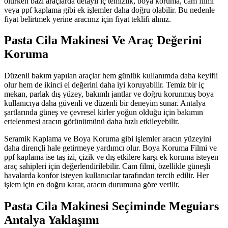
olurken bazı araçlarda detaylı iç temizlik, boya koruma, cam filmi
veya ppf kaplama gibi ek işlemler daha doğru olabilir. Bu nedenle
fiyat belirtmek yerine aracınız için fiyat teklifi alınız.
Pasta Cila Makinesi Ve Araç Değerini
Koruma
Düzenli bakım yapılan araçlar hem günlük kullanımda daha keyifli
olur hem de ikinci el değerini daha iyi koruyabilir. Temiz bir iç
mekan, parlak dış yüzey, bakımlı jantlar ve doğru korunmuş boya
kullanıcıya daha güvenli ve düzenli bir deneyim sunar. Antalya
şartlarında güneş ve çevresel kirler yoğun olduğu için bakımın
ertelenmesi aracın görünümünü daha hızlı etkileyebilir.
Seramik Kaplama ve Boya Koruma gibi işlemler aracın yüzeyini
daha dirençli hale getirmeye yardımcı olur. Boya Koruma Filmi ve
ppf kaplama ise taş izi, çizik ve dış etkilere karşı ek koruma isteyen
araç sahipleri için değerlendirilebilir. Cam filmi, özellikle güneşli
havalarda konfor isteyen kullanıcılar tarafından tercih edilir. Her
işlem için en doğru karar, aracın durumuna göre verilir.
Pasta Cila Makinesi Seçiminde Meguiars
Antalya Yaklaşımı