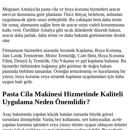
Meguiars Antalya'da pasta cila ve boya koruma hizmetleri aracın
mevcut durumuna göre planlanır. Önce ihtiyaç belirlenir, ardından
uygulanacak işlem sırası netleştirilir. Bu yaklaşım hem daha temiz
bir sonuç alınmasını sağlar hem de aracın uzun vadeli korunmasına
katkı verir. Özellikle Antalya gibi sıcak iklimlerde düzenli bakım,
aracın daha parlak, daha temiz ve daha bakımlı görünmesine destek
olur.
Firmamızın hizmetleri arasında Seramik Kaplama, Boya Koruma,
Jant Lastik Temizleme, Motor Temizliği, Cam filmi, Boya Koruma
Filmi, Detaylı İç Temizlik, Oto Yıkama ve ppf kaplama bulunur. Bu
hizmetler birbirinden bağımsız gibi görünse de doğru bakım
planında birbirini tamamlar. Örneğin temizlenmiş ve hazırlanmış bir
yüzey, boya koruma veya seramik kaplama uygulamaları için daha
uygun hale gelir.
Pasta Cila Makinesi Hizmetinde Kaliteli
Uygulama Neden Önemlidir?
Araç bakımında yapılan küçük hatalar zamanla büyük görsel
sorunlara dönüşebilir. Yanlış bez kullanımı, sert kimyasallar, acele
yapılan kurutma işlemleri veya yüzey türüne uygun olmayan ürünler
araçta kılcal çiziklere ve mat görünüme neden olabilir. Bu nedenle