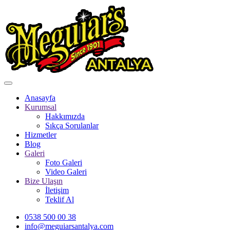
Anasayfa
Kurumsal
Hakkımızda
Sıkça Sorulanlar
Hizmetler
Blog
Galeri
Foto Galeri
Video Galeri
Bize Ulaşın
İletişim
Teklif Al
0538 500 00 38
info@meguiarsantalya.com