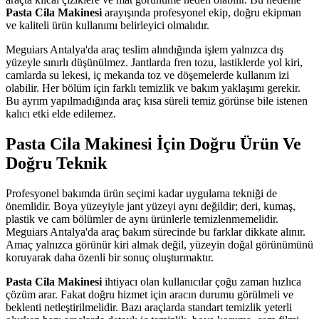
Pasta Cila Makinesi
arayışında profesyonel ekip, doğru ekipman
ve kaliteli ürün kullanımı belirleyici olmalıdır.
Meguiars Antalya'da araç teslim alındığında işlem yalnızca dış
yüzeyle sınırlı düşünülmez. Jantlarda fren tozu, lastiklerde yol kiri,
camlarda su lekesi, iç mekanda toz ve döşemelerde kullanım izi
olabilir. Her bölüm için farklı temizlik ve bakım yaklaşımı gerekir.
Bu ayrım yapılmadığında araç kısa süreli temiz görünse bile istenen
kalıcı etki elde edilemez.
Pasta Cila Makinesi İçin Doğru Ürün Ve
Doğru Teknik
Profesyonel bakımda ürün seçimi kadar uygulama tekniği de
önemlidir. Boya yüzeyiyle jant yüzeyi aynı değildir; deri, kumaş,
plastik ve cam bölümler de aynı ürünlerle temizlenmemelidir.
Meguiars Antalya'da araç bakım sürecinde bu farklar dikkate alınır.
Amaç yalnızca görünür kiri almak değil, yüzeyin doğal görünümünü
koruyarak daha özenli bir sonuç oluşturmaktır.
Pasta Cila Makinesi
ihtiyacı olan kullanıcılar çoğu zaman hızlıca
çözüm arar. Fakat doğru hizmet için aracın durumu görülmeli ve
beklenti netleştirilmelidir. Bazı araçlarda standart temizlik yeterli